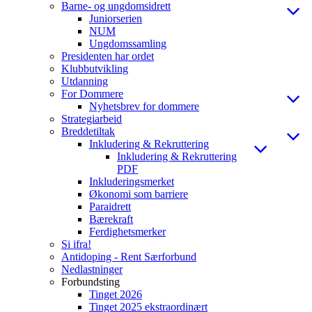
Barne- og ungdomsidrett
Juniorserien
NUM
Ungdomssamling
Presidenten har ordet
Klubbutvikling
Utdanning
For Dommere
Nyhetsbrev for dommere
Strategiarbeid
Breddetiltak
Inkludering & Rekruttering
Inkludering & Rekruttering
PDF
Inkluderingsmerket
Økonomi som barriere
Paraidrett
Bærekraft
Ferdighetsmerker
Si ifra!
Antidoping - Rent Særforbund
Nedlastninger
Forbundsting
Tinget 2026
Tinget 2025 ekstraordinært