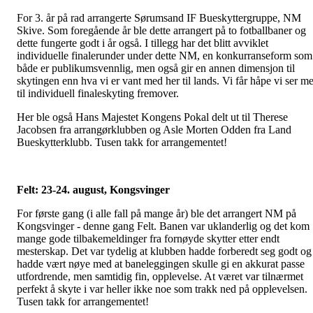
For 3. år på rad arrangerte Sørumsand IF Bueskyttergruppe, NM
Skive. Som foregående år ble dette arrangert på to fotballbaner og
dette fungerte godt i år også. I tillegg har det blitt avviklet
individuelle finalerunder under dette NM, en konkurranseform som
både er publikumsvennlig, men også gir en annen dimensjon til
skytingen enn hva vi er vant med her til lands. Vi får håpe vi ser me
til individuell finaleskyting fremover.
Her ble også Hans Majestet Kongens Pokal delt ut til Therese
Jacobsen fra arrangørklubben og Asle Morten Odden fra Land
Bueskytterklubb. Tusen takk for arrangementet!
Felt: 23-24. august, Kongsvinger
For første gang (i alle fall på mange år) ble det arrangert NM på
Kongsvinger - denne gang Felt. Banen var uklanderlig og det kom
mange gode tilbakemeldinger fra fornøyde skytter etter endt
mesterskap. Det var tydelig at klubben hadde forberedt seg godt og
hadde vært nøye med at baneleggingen skulle gi en akkurat passe
utfordrende, men samtidig fin, opplevelse. At været var tilnærmet
perfekt å skyte i var heller ikke noe som trakk ned på opplevelsen.
Tusen takk for arrangementet!