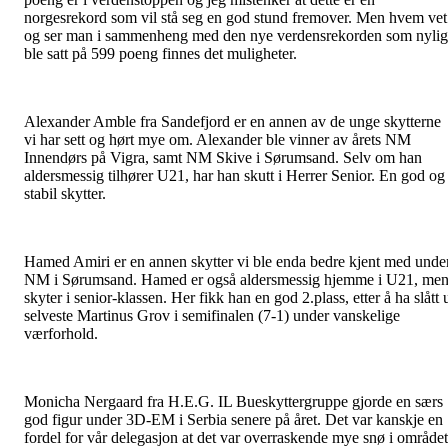
norgesrekord som vil stå seg en god stund fremover. Men hvem vet
og ser man i sammenheng med den nye verdensrekorden som nylig
ble satt på 599 poeng finnes det muligheter.
Alexander Amble fra Sandefjord er en annen av de unge skytterne
vi har sett og hørt mye om. Alexander ble vinner av årets NM
Innendørs på Vigra, samt NM Skive i Sørumsand. Selv om han
aldersmessig tilhører U21, har han skutt i Herrer Senior. En god og
stabil skytter.
Hamed Amiri er en annen skytter vi ble enda bedre kjent med unde
NM i Sørumsand. Hamed er også aldersmessig hjemme i U21, me
skyter i senior-klassen. Her fikk han en god 2.plass, etter å ha slått 
selveste Martinus Grov i semifinalen (7-1) under vanskelige
værforhold.
Monicha Nergaard fra H.E.G. IL Bueskyttergruppe gjorde en særs
god figur under 3D-EM i Serbia senere på året. Det var kanskje en
fordel for vår delegasjon at det var overraskende mye snø i området