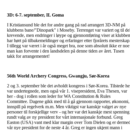
3D: 6-7. september, IL Goma
I Kristiansund ble det for andre gang på rad arrangert 3D-NM på
klubbens bane/"Dinopark" i Moseby. Terrenget var variert og til de
krevende, men endringer i løype og gjennomføring viser at klubbe
har hørt på tilbakemeldinger og erfaringer etter fjorårets mesterskap
I tillegg var været i år også meget bra, noe som absolutt ikke er noe
man kan forvente i den landsdelen på denne tiden av året. Tusen
takk for arrangementet!
56th World Archery Congress, Gwangju, Sør-Korea
2 og 3. september ble det avholdt kongress i Sør-Korea. Tilstede he
var undertegnede, men også vår 1. visepresident, Eva Thesen, var
her - dog i rollen som leder for WA Constitution & Rules
Committee. Dagene gikk med til å gå gjennom rapporter, økonomi,
innspill på regelverk m.m. Men viktigst var kanskje valget av nye
personer til forskjellige verv - og her var det kanskje mest spenning
rundt valg av ny president for vårt internasjonale forbund. Greg
Easton (USA) vant med klar margin over Tom Dielen og er derme
vår nye president for de neste 4 år. Greg er ingen ukjent mann i