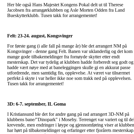
Her ble også Hans Majestet Kongens Pokal delt ut til Therese
Jacobsen fra arrangørklubben og Asle Morten Odden fra Land
Bueskytterklubb. Tusen takk for arrangementet!
Felt: 23-24. august, Kongsvinger
For første gang (i alle fall på mange år) ble det arrangert NM på
Kongsvinger - denne gang Felt. Banen var uklanderlig og det kom
mange gode tilbakemeldinger fra fornøyde skytter etter endt
mesterskap. Det var tydelig at klubben hadde forberedt seg godt og
hadde vært nøye med at baneleggingen skulle gi en akkurat passe
utfordrende, men samtidig fin, opplevelse. At været var tilnærmet
perfekt å skyte i var heller ikke noe som trakk ned på opplevelsen.
Tusen takk for arrangementet!
3D: 6-7. september, IL Goma
I Kristiansund ble det for andre gang på rad arrangert 3D-NM på
klubbens bane/"Dinopark" i Moseby. Terrenget var variert og til de
krevende, men endringer i løype og gjennomføring viser at klubbe
har hørt på tilbakemeldinger og erfaringer etter fjorårets mesterskap