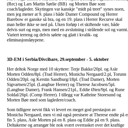
(Rec) og Lars Martin Sørlie (BB) og Morten Bøe som
coach/lagleder. Skytingen var kanskje "midt på treet" synes noen,
men jeg mener at 9. plass i både Damer Compound og Herrer
Barebow er ganske så bra, og en 19. plass i Herrer Recurve skal
man heller ikke se ned på. Uken forløp i et skiftende vær, både
delvis surt og regn, men med en avslutning i strålende sol og varmt.
Variert terreng og delvis sølete og glatt i kvalik- og
eliminasjonsløypene.
3D-EM i Serbia/Divcibare, 29.september - 5. oktober
Her deltok Norge med 10 skyttere: Terje Bakke/20pl. og Asle
Morten Odden/8pl. (Trad Herrer), Monicha Nergaard/2.pl, Torunn
Odden/20pl. og Kerstin Sandburg/18pl. (Trad Damer), Morten
Sigvartsen/25pl. (Langbue Herrer) og Therese Jacobsen/5pl.
(Langbue Damer), Frank Hansen/21pl., Eddie Øien/9pl. og Rune
Soldal/26pl. (Comp Herrer). I tillegg var Kathrine Storesund og
Morten Bøe med som lagledere/coach.
Som tidligere nevnt fikk vi levert en meget god prestasjon av
Monicha Nergaard, men vi må også presisere at Therese endte på e
fin 5. plass, Asle Morten på en 8. plass og Eddie på en 9. plass.
Deltakerne og arrangør ble nok svært overrasket over det kraftige