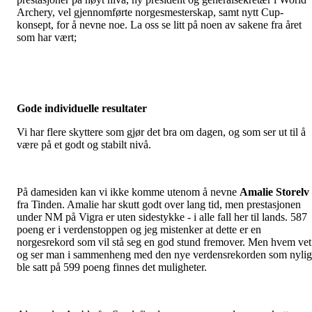
Archery, vel gjennomførte norgesmesterskap, samt nytt Cup-
konsept, for å nevne noe. La oss se litt på noen av sakene fra året
som har vært;
Gode individuelle resultater
Vi har flere skyttere som gjør det bra om dagen, og som ser ut til å
være på et godt og stabilt nivå.
På damesiden kan vi ikke komme utenom å nevne
Amalie Storelv
fra Tinden. Amalie har skutt godt over lang tid, men prestasjonen
under NM på Vigra er uten sidestykke - i alle fall her til lands. 587
poeng er i verdenstoppen og jeg mistenker at dette er en
norgesrekord som vil stå seg en god stund fremover. Men hvem vet
og ser man i sammenheng med den nye verdensrekorden som nylig
ble satt på 599 poeng finnes det muligheter.