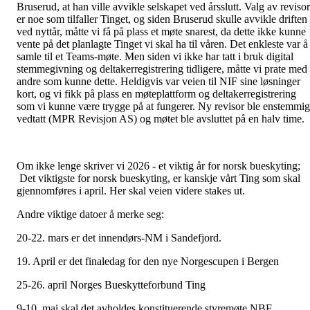
Bruserud, at han ville avvikle selskapet ved årsslutt. Valg av revisor
er noe som tilfaller Tinget, og siden Bruserud skulle avvikle driften
ved nyttår, måtte vi få på plass et møte snarest, da dette ikke kunne
vente på det planlagte Tinget vi skal ha til våren. Det enkleste var å
samle til et Teams-møte. Men siden vi ikke har tatt i bruk digital
stemmegivning og deltakerregistrering tidligere, måtte vi prate med
andre som kunne dette. Heldigvis var veien til NIF sine løsninger
kort, og vi fikk på plass en møteplattform og deltakerregistrering
som vi kunne være trygge på at fungerer. Ny revisor ble enstemmig
vedtatt (MPR Revisjon AS) og møtet ble avsluttet på en halv time.
Om ikke lenge skriver vi 2026 - et viktig år for norsk bueskyting;
Det viktigste for norsk bueskyting, er kanskje vårt Ting som skal
gjennomføres i april. Her skal veien videre stakes ut.
Andre viktige datoer å merke seg:
20-22. mars er det innendørs-NM i Sandefjord.
19. April er det finaledag for den nye Norgescupen i Bergen
25-26. april Norges Bueskytteforbund Ting
9-10. mai skal det avholdes konstituerende styremøte NBF