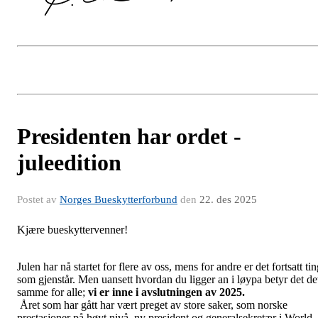
Presidenten har ordet -
juleedition
Postet av
Norges Bueskytterforbund
den
22. des 2025
Kjære bueskyttervenner!
Julen har nå startet for flere av oss, mens for andre er det fortsatt ti
som gjenstår. Men uansett hvordan du ligger an i løypa betyr det de
samme for alle;
vi er inne i avslutningen av 2025.
Året som har gått har vært preget av store saker, som norske
prestasjoner på høyt nivå, ny president og generalsekretær i World