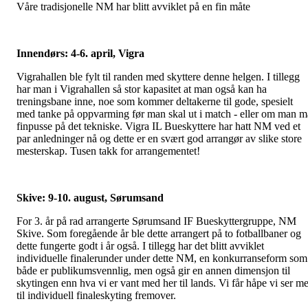
Våre tradisjonelle NM har blitt avviklet på en fin måte
Innendørs: 4-6. april, Vigra
Vigrahallen ble fylt til randen med skyttere denne helgen. I tillegg
har man i Vigrahallen så stor kapasitet at man også kan ha
treningsbane inne, noe som kommer deltakerne til gode, spesielt
med tanke på oppvarming før man skal ut i match - eller om man m
finpusse på det tekniske. Vigra IL Bueskyttere har hatt NM ved et
par anledninger nå og dette er en svært god arrangør av slike store
mesterskap. Tusen takk for arrangementet!
Skive: 9-10. august, Sørumsand
For 3. år på rad arrangerte Sørumsand IF Bueskyttergruppe, NM
Skive. Som foregående år ble dette arrangert på to fotballbaner og
dette fungerte godt i år også. I tillegg har det blitt avviklet
individuelle finalerunder under dette NM, en konkurranseform som
både er publikumsvennlig, men også gir en annen dimensjon til
skytingen enn hva vi er vant med her til lands. Vi får håpe vi ser me
til individuell finaleskyting fremover.