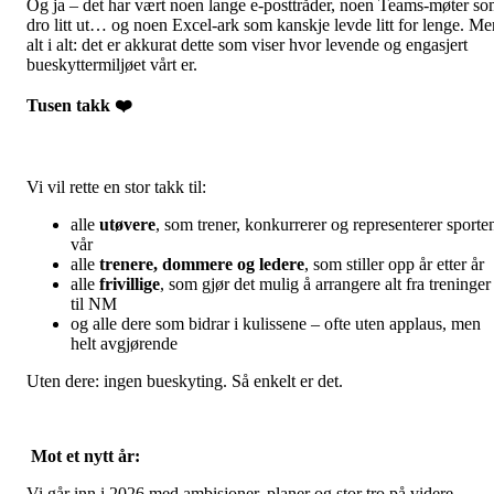
Og ja – det har vært noen lange e-posttråder, noen Teams-møter s
dro litt ut… og noen Excel-ark som kanskje levde litt for lenge. Me
alt i alt: det er akkurat dette som viser hvor levende og engasjert
bueskyttermiljøet vårt er.
Tusen takk
❤️
Vi vil rette en stor takk til:
alle
utøvere
, som trener, konkurrerer og representerer sporte
vår
alle
trenere, dommere og ledere
, som stiller opp år etter år
alle
frivillige
, som gjør det mulig å arrangere alt fra treninger
til NM
og alle dere som bidrar i kulissene – ofte uten applaus, men
helt avgjørende
Uten dere: ingen bueskyting. Så enkelt er det.
Mot et nytt år:
Vi går inn i 2026 med ambisjoner, planer og stor tro på videre