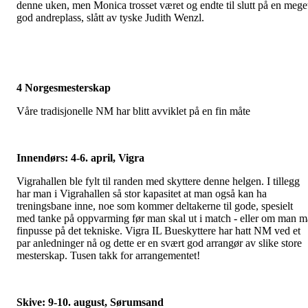
denne uken, men Monica trosset været og endte til slutt på en mege
god andreplass, slått av tyske Judith Wenzl.
4 Norgesmesterskap
Våre tradisjonelle NM har blitt avviklet på en fin måte
Innendørs: 4-6. april, Vigra
Vigrahallen ble fylt til randen med skyttere denne helgen. I tillegg
har man i Vigrahallen så stor kapasitet at man også kan ha
treningsbane inne, noe som kommer deltakerne til gode, spesielt
med tanke på oppvarming før man skal ut i match - eller om man m
finpusse på det tekniske. Vigra IL Bueskyttere har hatt NM ved et
par anledninger nå og dette er en svært god arrangør av slike store
mesterskap. Tusen takk for arrangementet!
Skive: 9-10. august, Sørumsand