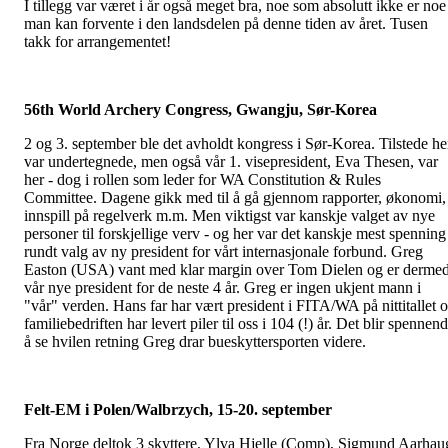
I tillegg var været i år også meget bra, noe som absolutt ikke er noe
man kan forvente i den landsdelen på denne tiden av året. Tusen
takk for arrangementet!
56th World Archery Congress, Gwangju, Sør-Korea
2 og 3. september ble det avholdt kongress i Sør-Korea. Tilstede he
var undertegnede, men også vår 1. visepresident, Eva Thesen, var
her - dog i rollen som leder for WA Constitution & Rules
Committee. Dagene gikk med til å gå gjennom rapporter, økonomi,
innspill på regelverk m.m. Men viktigst var kanskje valget av nye
personer til forskjellige verv - og her var det kanskje mest spenning
rundt valg av ny president for vårt internasjonale forbund. Greg
Easton (USA) vant med klar margin over Tom Dielen og er derme
vår nye president for de neste 4 år. Greg er ingen ukjent mann i
"vår" verden. Hans far har vært president i FITA/WA på nittitallet 
familiebedriften har levert piler til oss i 104 (!) år. Det blir spennen
å se hvilen retning Greg drar bueskyttersporten videre.
Felt-EM i Polen/Walbrzych, 15-20. september
Fra Norge deltok 3 skyttere, Ylva Hjelle (Comp), Sigmund Aarhau