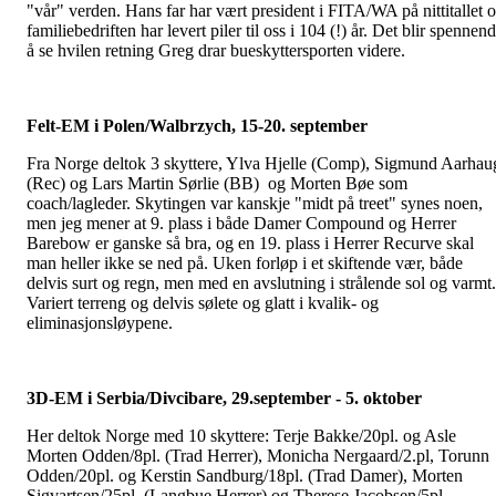
"vår" verden. Hans far har vært president i FITA/WA på nittitallet 
familiebedriften har levert piler til oss i 104 (!) år. Det blir spennen
å se hvilen retning Greg drar bueskyttersporten videre.
Felt-EM i Polen/Walbrzych, 15-20. september
Fra Norge deltok 3 skyttere, Ylva Hjelle (Comp), Sigmund Aarhau
(Rec) og Lars Martin Sørlie (BB) og Morten Bøe som
coach/lagleder. Skytingen var kanskje "midt på treet" synes noen,
men jeg mener at 9. plass i både Damer Compound og Herrer
Barebow er ganske så bra, og en 19. plass i Herrer Recurve skal
man heller ikke se ned på. Uken forløp i et skiftende vær, både
delvis surt og regn, men med en avslutning i strålende sol og varmt.
Variert terreng og delvis sølete og glatt i kvalik- og
eliminasjonsløypene.
3D-EM i Serbia/Divcibare, 29.september - 5. oktober
Her deltok Norge med 10 skyttere: Terje Bakke/20pl. og Asle
Morten Odden/8pl. (Trad Herrer), Monicha Nergaard/2.pl, Torunn
Odden/20pl. og Kerstin Sandburg/18pl. (Trad Damer), Morten
Sigvartsen/25pl. (Langbue Herrer) og Therese Jacobsen/5pl.