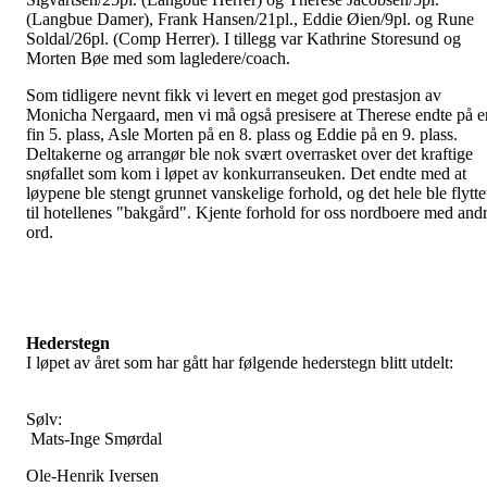
(Langbue Damer), Frank Hansen/21pl., Eddie Øien/9pl. og Rune
Soldal/26pl. (Comp Herrer). I tillegg var Kathrine Storesund og
Morten Bøe med som lagledere/coach.
Som tidligere nevnt fikk vi levert en meget god prestasjon av
Monicha Nergaard, men vi må også presisere at Therese endte på e
fin 5. plass, Asle Morten på en 8. plass og Eddie på en 9. plass.
Deltakerne og arrangør ble nok svært overrasket over det kraftige
snøfallet som kom i løpet av konkurranseuken. Det endte med at
løypene ble stengt grunnet vanskelige forhold, og det hele ble flytte
til hotellenes "bakgård". Kjente forhold for oss nordboere med and
ord.
Hederstegn
I løpet av året som har gått har følgende hederstegn blitt utdelt:
Sølv:
Mats-Inge Smørdal
Ole-Henrik Iversen