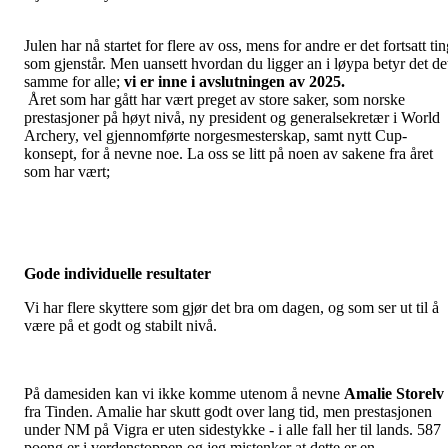
Julen har nå startet for flere av oss, mens for andre er det fortsatt ti
som gjenstår. Men uansett hvordan du ligger an i løypa betyr det de
samme for alle;
vi er inne i avslutningen av 2025.
Året som har gått har vært preget av store saker, som norske
prestasjoner på høyt nivå, ny president og generalsekretær i World
Archery, vel gjennomførte norgesmesterskap, samt nytt Cup-
konsept, for å nevne noe. La oss se litt på noen av sakene fra året
som har vært;
Gode individuelle resultater
Vi har flere skyttere som gjør det bra om dagen, og som ser ut til å
være på et godt og stabilt nivå.
På damesiden kan vi ikke komme utenom å nevne
Amalie Storelv
fra Tinden. Amalie har skutt godt over lang tid, men prestasjonen
under NM på Vigra er uten sidestykke - i alle fall her til lands. 587
poeng er i verdenstoppen og jeg mistenker at dette er en