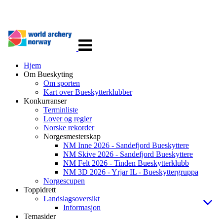
Veksle
navigasjon
Hjem
Om Bueskyting
Om sporten
Kart over Bueskytterklubber
Konkurranser
Terminliste
Lover og regler
Norske rekorder
Norgesmesterskap
NM Inne 2026 - Sandefjord Bueskyttere
NM Skive 2026 - Sandefjord Bueskyttere
NM Felt 2026 - Tinden Bueskytterklubb
NM 3D 2026 - Yrjar IL - Bueskyttergruppa
Norgescupen
Toppidrett
Landslagsoversikt
Informasjon
Temasider