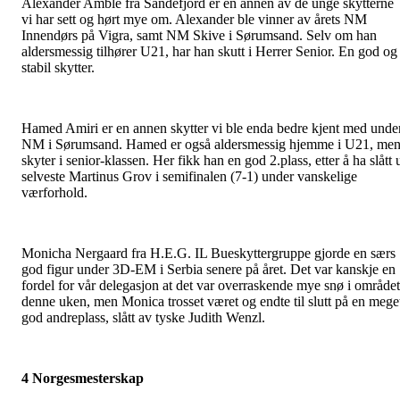
Alexander Amble fra Sandefjord er en annen av de unge skytterne
vi har sett og hørt mye om. Alexander ble vinner av årets NM
Innendørs på Vigra, samt NM Skive i Sørumsand. Selv om han
aldersmessig tilhører U21, har han skutt i Herrer Senior. En god og
stabil skytter.
Hamed Amiri er en annen skytter vi ble enda bedre kjent med unde
NM i Sørumsand. Hamed er også aldersmessig hjemme i U21, me
skyter i senior-klassen. Her fikk han en god 2.plass, etter å ha slått 
selveste Martinus Grov i semifinalen (7-1) under vanskelige
værforhold.
Monicha Nergaard fra H.E.G. IL Bueskyttergruppe gjorde en særs
god figur under 3D-EM i Serbia senere på året. Det var kanskje en
fordel for vår delegasjon at det var overraskende mye snø i området
denne uken, men Monica trosset været og endte til slutt på en mege
god andreplass, slått av tyske Judith Wenzl.
4 Norgesmesterskap