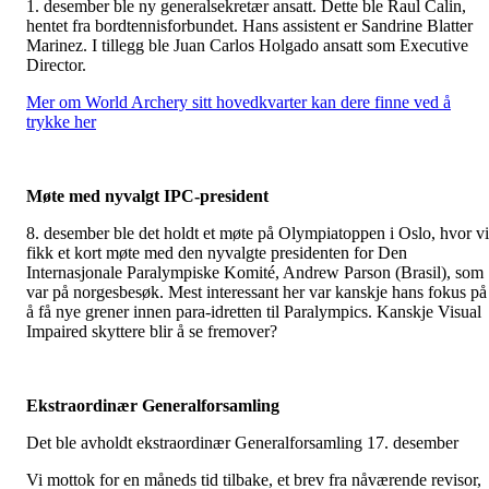
1. desember ble ny generalsekretær ansatt. Dette ble Raul Calin,
hentet fra bordtennisforbundet. Hans assistent er Sandrine Blatter
Marinez. I tillegg ble Juan Carlos Holgado ansatt som Executive
Director.
Mer om World Archery sitt hovedkvarter kan dere finne ved å
trykke her
Møte med nyvalgt IPC-president
8. desember ble det holdt et møte på Olympiatoppen i Oslo, hvor vi
fikk et kort møte med den nyvalgte presidenten for Den
Internasjonale Paralympiske Komité, Andrew Parson (Brasil), som
var på norgesbesøk. Mest interessant her var kanskje hans fokus på
å få nye grener innen para-idretten til Paralympics. Kanskje Visual
Impaired skyttere blir å se fremover?
Ekstraordinær Generalforsamling
Det ble avholdt ekstraordinær Generalforsamling 17. desember
Vi mottok for en måneds tid tilbake, et brev fra nåværende revisor,