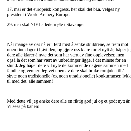
17. mai er det europeisk kongress, her skal det bl.a. velges ny
president i World Archery Europe.
29. mai skal NIF ha ledermøte i Stavanger
Når mange av oss nå er i ferd med å senke skuldrene, se frem mot
noen fine dager i høytiden, og gjøre oss klare for et nytt år, håper j
dere alle klarer å nyte det som har vært av fine opplevelser, men
også la det som har vært av utfordringer ligge, i det minste for en
stund. Jeg håper dere vil nyte de kommende dagene sammen med
familie og venner. Jeg vet noen av dere skal bruke romjulen til å
skyte noen tradisjonelle (og noen utradisjonelle) konkurranser, lykk
til med det, alle sammen!
Med dette vil jeg ønske dere alle en riktig god jul og et godt nytt år.
Vi sees på banen!