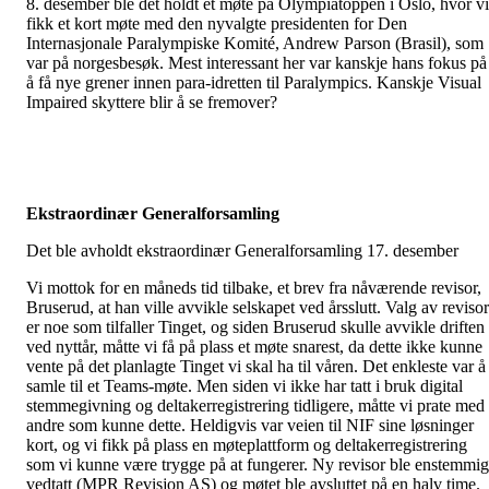
8. desember ble det holdt et møte på Olympiatoppen i Oslo, hvor vi
fikk et kort møte med den nyvalgte presidenten for Den
Internasjonale Paralympiske Komité, Andrew Parson (Brasil), som
var på norgesbesøk. Mest interessant her var kanskje hans fokus på
å få nye grener innen para-idretten til Paralympics. Kanskje Visual
Impaired skyttere blir å se fremover?
Ekstraordinær Generalforsamling
Det ble avholdt ekstraordinær Generalforsamling 17. desember
Vi mottok for en måneds tid tilbake, et brev fra nåværende revisor,
Bruserud, at han ville avvikle selskapet ved årsslutt. Valg av revisor
er noe som tilfaller Tinget, og siden Bruserud skulle avvikle driften
ved nyttår, måtte vi få på plass et møte snarest, da dette ikke kunne
vente på det planlagte Tinget vi skal ha til våren. Det enkleste var å
samle til et Teams-møte. Men siden vi ikke har tatt i bruk digital
stemmegivning og deltakerregistrering tidligere, måtte vi prate med
andre som kunne dette. Heldigvis var veien til NIF sine løsninger
kort, og vi fikk på plass en møteplattform og deltakerregistrering
som vi kunne være trygge på at fungerer. Ny revisor ble enstemmig
vedtatt (MPR Revisjon AS) og møtet ble avsluttet på en halv time.