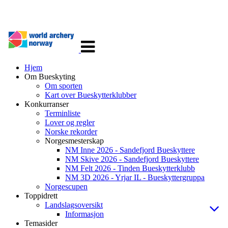
Veksle
navigasjon
Hjem
Om Bueskyting
Om sporten
Kart over Bueskytterklubber
Konkurranser
Terminliste
Lover og regler
Norske rekorder
Norgesmesterskap
NM Inne 2026 - Sandefjord Bueskyttere
NM Skive 2026 - Sandefjord Bueskyttere
NM Felt 2026 - Tinden Bueskytterklubb
NM 3D 2026 - Yrjar IL - Bueskyttergruppa
Norgescupen
Toppidrett
Landslagsoversikt
Informasjon
Temasider