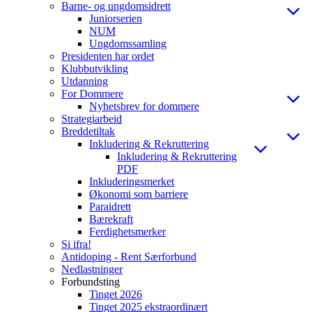
Barne- og ungdomsidrett
Juniorserien
NUM
Ungdomssamling
Presidenten har ordet
Klubbutvikling
Utdanning
For Dommere
Nyhetsbrev for dommere
Strategiarbeid
Breddetiltak
Inkludering & Rekruttering
Inkludering & Rekruttering
PDF
Inkluderingsmerket
Økonomi som barriere
Paraidrett
Bærekraft
Ferdighetsmerker
Si ifra!
Antidoping - Rent Særforbund
Nedlastninger
Forbundsting
Tinget 2026
Tinget 2025 ekstraordinært