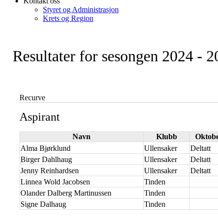
Kontakt oss
Styret og Administrasjon
Krets og Region
Resultater for sesongen 2024 - 
Recurve
Aspirant
Navn
Klubb
Oktob
Alma Bjørklund
Ullensaker
Deltatt
Birger Dahlhaug
Ullensaker
Deltatt
Jenny Reinhardsen
Ullensaker
Deltatt
Linnea Wold Jacobsen
Tinden
Olander Dalberg Martinussen
Tinden
Signe Dalhaug
Tinden