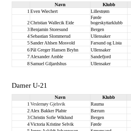
Navn
Klubb
1
Even Wiechert
Lillestrøm
Førde
2
Christian Wallecik Eide
bogeskyttarklubb
3
Benjamin Storesund
Bergen
4
Sebastian Slommerud
Ullensaker
5
Sander Ahlsen Mosvold
Farsund og Lista
6
Pål Greger Hansen Bryhn
Ullensaker
7
Alexander Amble
Sandefjord
8
Samuel Giljardshus
Ullensaker
Damer U-21
Navn
Klubb
1
Veslemøy Gjelsvik
Rauma
2
Alex Bakker Plahte
Bærum
3
Christin Sofie Wiklund
Bergen
4
Victoria Kristine Selvik
Førde
5
Jenny Askildt Johannesen
Sørumsand