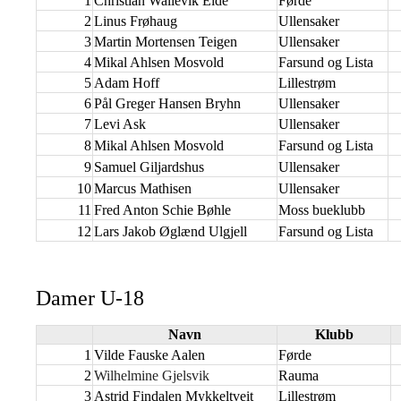
1
Christian Wallevik Eide
Førde
2
Linus Frøhaug
Ullensaker
3
Martin Mortensen Teigen
Ullensaker
4
Mikal Ahlsen Mosvold
Farsund og Lista
5
Adam Hoff
Lillestrøm
6
Pål Greger Hansen Bryhn
Ullensaker
7
Levi Ask
Ullensaker
8
Mikal Ahlsen Mosvold
Farsund og Lista
9
Samuel Giljardshus
Ullensaker
10
Marcus Mathisen
Ullensaker
11
Fred Anton Schie Bøhle
Moss bueklubb
12
Lars Jakob Øglænd Ulgjell
Farsund og Lista
Damer U-18
Navn
Klubb
1
Vilde Fauske Aalen
Førde
2
Wilhelmine Gjelsvik
Rauma
3
Astrid Findalen Mykkeltveit
Lillestrøm