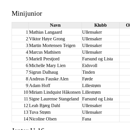
Minijunior
Navn
Klubb
O
1
Mathias Langaard
Ullensaker
2
Viktor Høye Grong
Ullensaker
3
Martin Mortensen Teigen
Ullensaker
4
Marcus Mathisen
Ullensaker
5
Mariell Prestjord
Farsund og Lista
6
Michelle Mary Lien
Eidsvoll
7
Sigrun Dalhaug
Tinden
8
Andreas Fauske Alen
Førde
9
Adam Hoff
Lillestrøm
10
Miriam Lindquist Håkonsen
Lillestrøm
11
Signe Laurense Stangeland
Farsund og Lista
12
Leah Bjørg Dahl
Ullensaker
13
Tuva Strøm
Ullensaker
14
Nicoline Olsen
Fana