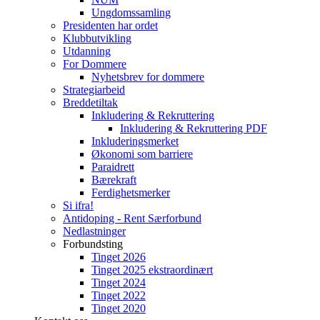
Ungdomssamling
Presidenten har ordet
Klubbutvikling
Utdanning
For Dommere
Nyhetsbrev for dommere
Strategiarbeid
Breddetiltak
Inkludering & Rekruttering
Inkludering & Rekruttering PDF
Inkluderingsmerket
Økonomi som barriere
Paraidrett
Bærekraft
Ferdighetsmerker
Si ifra!
Antidoping - Rent Særforbund
Nedlastninger
Forbundsting
Tinget 2026
Tinget 2025 ekstraordinært
Tinget 2024
Tinget 2022
Tinget 2020