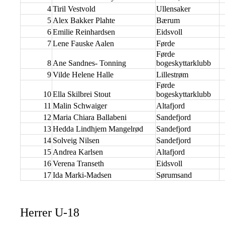
4
Tiril Vestvold
Ullensaker
5
Alex Bakker Plahte
Bærum
6
Emilie Reinhardsen
Eidsvoll
7
Lene Fauske Aalen
Førde
Førde
8
Ane Sandnes- Tonning
bogeskyttarklubb
9
Vilde Helene Halle
Lillestrøm
Førde
10
Ella Skilbrei Stout
bogeskyttarklubb
11
Malin Schwaiger
Altafjord
12
Maria Chiara Ballabeni
Sandefjord
13
Hedda Lindhjem Mangelrød
Sandefjord
14
Solveig Nilsen
Sandefjord
15
Andrea Karlsen
Altafjord
16
Verena Transeth
Eidsvoll
17
Ida Marki-Madsen
Sørumsand
Herrer U-18