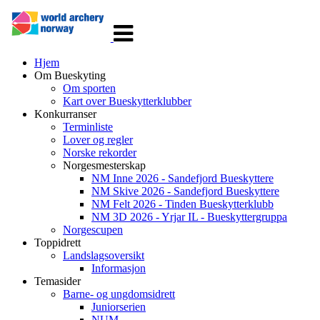
Veksle
navigasjon
Hjem
Om Bueskyting
Om sporten
Kart over Bueskytterklubber
Konkurranser
Terminliste
Lover og regler
Norske rekorder
Norgesmesterskap
NM Inne 2026 - Sandefjord Bueskyttere
NM Skive 2026 - Sandefjord Bueskyttere
NM Felt 2026 - Tinden Bueskytterklubb
NM 3D 2026 - Yrjar IL - Bueskyttergruppa
Norgescupen
Toppidrett
Landslagsoversikt
Informasjon
Temasider
Barne- og ungdomsidrett
Juniorserien
NUM