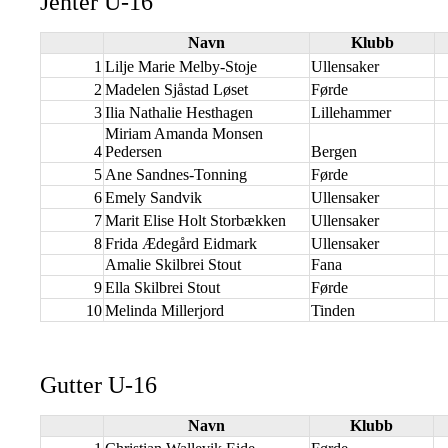
Jenter U-16
Navn
Klubb
1
Lilje Marie Melby-Stoje
Ullensaker
2
Madelen Sjåstad Løset
Førde
3
Ilia Nathalie Hesthagen
Lillehammer
Miriam Amanda Monsen
4
Pedersen
Bergen
5
Ane Sandnes-Tonning
Førde
6
Emely Sandvik
Ullensaker
7
Marit Elise Holt Storbækken
Ullensaker
8
Frida Ædegård Eidmark
Ullensaker
Amalie Skilbrei Stout
Fana
9
Ella Skilbrei Stout
Førde
10
Melinda Millerjord
Tinden
Gutter U-16
Navn
Klubb