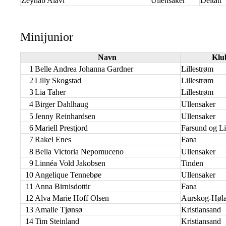
Zeynab Alavi
Ullensaker
Deltatt
Minijunior
Navn
Klu
1
Belle Andrea Johanna Gardner
Lillestrøm
2
Lilly Skogstad
Lillestrøm
3
Lia Taher
Lillestrøm
4
Birger Dahlhaug
Ullensaker
5
Jenny Reinhardsen
Ullensaker
6
Mariell Prestjord
Farsund og Li
7
Rakel Enes
Fana
8
Bella Victoria Nepomuceno
Ullensaker
9
Linnéa Vold Jakobsen
Tinden
10
Angelique Tennebøe
Ullensaker
11
Anna Birnisdottir
Fana
12
Alva Marie Hoff Olsen
Aurskog-Høl
13
Amalie Tjønsø
Kristiansand
14
Tim Steinland
Kristiansand