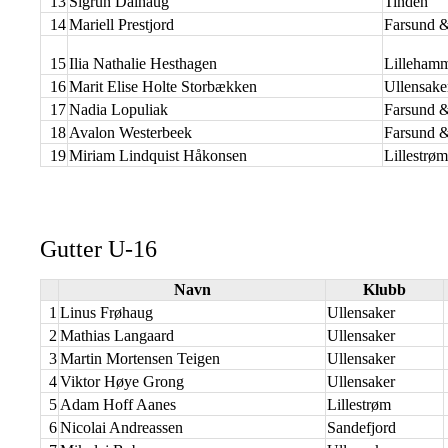
13
Sigrun Dalhaug
Tinden
14
Mariell Prestjord
Farsund &
15
Ilia Nathalie Hesthagen
Lilleham
16
Marit Elise Holte Storbækken
Ullensake
17
Nadia Lopuliak
Farsund &
18
Avalon Westerbeek
Farsund &
19
Miriam Lindquist Håkonsen
Lillestrøm
Gutter U-16
Navn
Klubb
1
Linus Frøhaug
Ullensaker
2
Mathias Langaard
Ullensaker
3
Martin Mortensen Teigen
Ullensaker
4
Viktor Høye Grong
Ullensaker
5
Adam Hoff Aanes
Lillestrøm
6
Nicolai Andreassen
Sandefjord