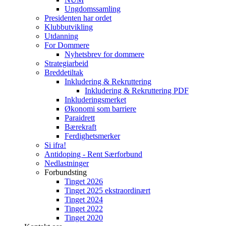
Ungdomssamling
Presidenten har ordet
Klubbutvikling
Utdanning
For Dommere
Nyhetsbrev for dommere
Strategiarbeid
Breddetiltak
Inkludering & Rekruttering
Inkludering & Rekruttering PDF
Inkluderingsmerket
Økonomi som barriere
Paraidrett
Bærekraft
Ferdighetsmerker
Si ifra!
Antidoping - Rent Særforbund
Nedlastninger
Forbundsting
Tinget 2026
Tinget 2025 ekstraordinært
Tinget 2024
Tinget 2022
Tinget 2020