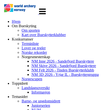
Veksle
navigasjon
Hjem
Om Bueskyting
Om sporten
Kart over Bueskytterklubber
Konkurranser
Terminliste
Lover og regler
Norske rekorder
Norgesmesterskap
NM Inne 2026 - Sandefjord Bueskyttere
NM Skive 2026 - Sandefjord Bueskyttere
NM Felt 2026 - Tinden Bueskytterklubb
NM 3D 2026 - Yrjar IL - Bueskyttergruppa
Norgescupen
Toppidrett
Landslagsoversikt
Informasjon
Temasider
Barne- og ungdomsidrett
Juniorserien
NUM