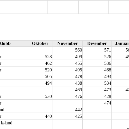
Klubb
Oktober
November
Desember
Janua
560
571
5
r
528
499
526
4
r
462
455
536
r
520
495
468
505
478
493
494
438
534
469
473
4
r
530
476
428
r
474
and
442
r
440
425
Høland