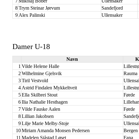
7
Mikolaj Bober
Ullensaker
8
Trym Steinar Jørvum
Sandefjord
9
Alex Palinski
Ullensaker
Damer U-18
Navn
K
1
Vilde Helene Halle
Lillest
2
Wilhelmine Gjelsvik
Rauma
3
Tiril Vestvold
Ullensa
4
Astrid Findalen Mykkeltveit
Lillest
5
Ella Skilbrei Stout
Førde
6
Ilia Nathalie Hesthagen
Lilleh
7
Vilde Fauske Aalen
Førde
8
Lillian Jakobsen
Sandefj
9
Lilje Marie Melby-Stoje
Ullensa
10
Miriam Amanda Monsen Pedersen
Bergen
11
Madelen Sjåstad Løset
Fana