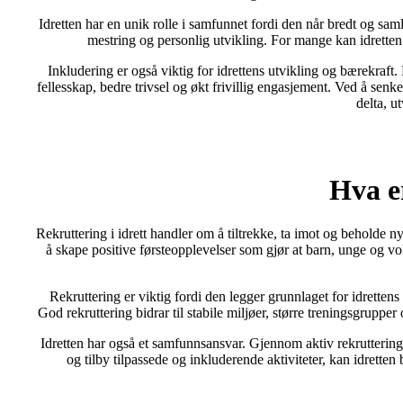
Idretten har en unik rolle i samfunnet fordi den når bredt og samle
mestring og personlig utvikling. For mange kan idretten 
Inkludering er også viktig for idrettens utvikling og bærekraft.
fellesskap, bedre trivsel og økt frivillig engasjement. Ved å senke
delta, u
Hva er
Rekruttering i idrett handler om å tiltrekke, ta imot og beholde n
å skape positive førsteopplevelser som gjør at barn, unge og vok
Rekruttering er viktig fordi den legger grunnlaget for idretten
God rekruttering bidrar til stabile miljøer, større treningsgrupper
Idretten har også et samfunnsansvar. Gjennom aktiv rekruttering k
og tilby tilpassede og inkluderende aktiviteter, kan idretten