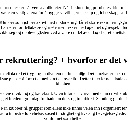
r mennesker på tvers av ulikheter. Når inkludering prioriteres, bidrar idret
være en viktig arena for å bygge selvtillit, vennskap og fellesskap, sæ
 Klubber som jobber aktivt med inkludering, får et større rekrutteringsgru
 barrierer for deltakelse og møte mennesker med åpenhet og respekt, bidra
tvikle seg og oppleve gleden ved å være en del av et lag eller et idrettsfe
 rekruttering? + hvorfor er det 
ye deltakere i et trygt og motiverende idrettsmiljø. Det innebærer mer en
sne ønsker å fortsette med idretten over tid. Dette stiller krav til både
klubben.
s videre utvikling og bærekraft. Uten tilførsel av nye medlemmer vil kl
 og et bredere grunnlag for både bredde- og toppidrett. Samtidig gir det 
an klubber nå grupper som ellers ikke finner veien inn i organisert idre
 bidra til bedre folkehelse, sosial tilhørighet og livslang bevegelsesglede
samfunnet som helhet.