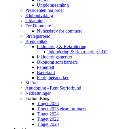
Ungdomssamling
Presidenten har ordet
Klubbutvikling
Utdanning
For Dommere
Nyhetsbrev for dommere
Strategiarbeid
Breddetiltak
Inkludering & Rekruttering
Inkludering & Rekruttering PDF
Inkluderingsmerket
Økonomi som barriere
Paraidrett
Bærekraft
Ferdighetsmerker
Si ifra!
Antidoping - Rent Særforbund
Nedlastninger
Forbundsting
Tinget 2026
Tinget 2025 ekstraordinært
Tinget 2024
Tinget 2022
Tinget 2020