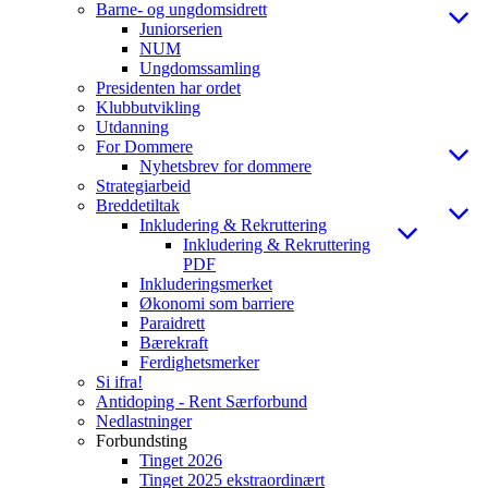
Barne- og ungdomsidrett
Juniorserien
NUM
Ungdomssamling
Presidenten har ordet
Klubbutvikling
Utdanning
For Dommere
Nyhetsbrev for dommere
Strategiarbeid
Breddetiltak
Inkludering & Rekruttering
Inkludering & Rekruttering
PDF
Inkluderingsmerket
Økonomi som barriere
Paraidrett
Bærekraft
Ferdighetsmerker
Si ifra!
Antidoping - Rent Særforbund
Nedlastninger
Forbundsting
Tinget 2026
Tinget 2025 ekstraordinært