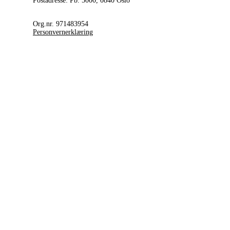
Postadresse: Pb. 5000, 0840 Oslo
Org.nr. 971483954
Personvernerklæring