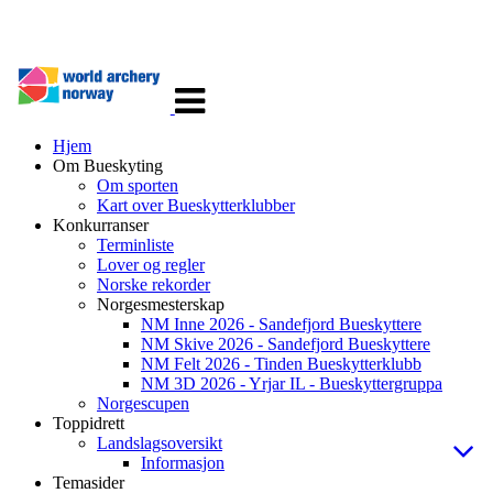
Veksle
navigasjon
Hjem
Om Bueskyting
Om sporten
Kart over Bueskytterklubber
Konkurranser
Terminliste
Lover og regler
Norske rekorder
Norgesmesterskap
NM Inne 2026 - Sandefjord Bueskyttere
NM Skive 2026 - Sandefjord Bueskyttere
NM Felt 2026 - Tinden Bueskytterklubb
NM 3D 2026 - Yrjar IL - Bueskyttergruppa
Norgescupen
Toppidrett
Landslagsoversikt
Informasjon
Temasider