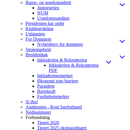
Barne- og ungdomsidrett
Juniorserien
NUM
Ungdomssamling
Presidenten har ordet
Klubbutvikling
Utdanning
For Dommere
Nyhetsbrev for dommere
Strategiarbeid
Breddetiltak
Inkludering & Rekruttering
Inkludering & Rekruttering
PDF
Inkluderingsmerket
Økonomi som barriere
Paraidrett
Bærekraft
Ferdighetsmerker
Si ifra!
Antidoping - Rent Særforbund
Nedlastninger
Forbundsting
Tinget 2026
Tinget 2025 ekstraordinært