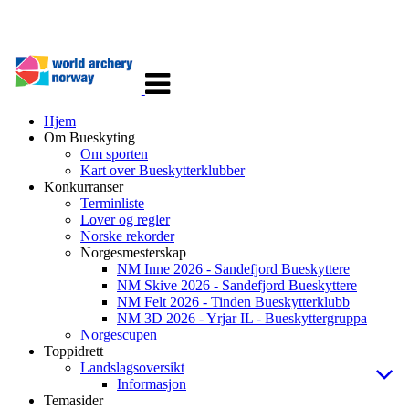
Veksle
navigasjon
Hjem
Om Bueskyting
Om sporten
Kart over Bueskytterklubber
Konkurranser
Terminliste
Lover og regler
Norske rekorder
Norgesmesterskap
NM Inne 2026 - Sandefjord Bueskyttere
NM Skive 2026 - Sandefjord Bueskyttere
NM Felt 2026 - Tinden Bueskytterklubb
NM 3D 2026 - Yrjar IL - Bueskyttergruppa
Norgescupen
Toppidrett
Landslagsoversikt
Informasjon
Temasider