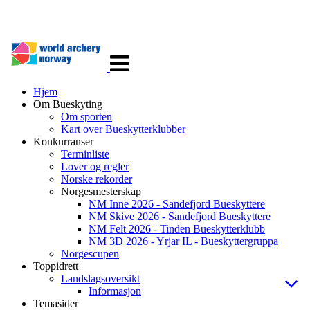
Veksle
navigasjon
Hjem
Om Bueskyting
Om sporten
Kart over Bueskytterklubber
Konkurranser
Terminliste
Lover og regler
Norske rekorder
Norgesmesterskap
NM Inne 2026 - Sandefjord Bueskyttere
NM Skive 2026 - Sandefjord Bueskyttere
NM Felt 2026 - Tinden Bueskytterklubb
NM 3D 2026 - Yrjar IL - Bueskyttergruppa
Norgescupen
Toppidrett
Landslagsoversikt
Informasjon
Temasider