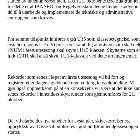
starten av innendørssesongen, f.o.m 21. oktober 2026. Bakgrunnen
for dette er at IANSEO- og Regelverkskomiteene trenger nødvend
tid til å utarbeide og implementere de tekniske og administrative
endringene som kreves.
Fra samme tidspunkt innføres også U15 som klassebetegnelse, som
erstatter dagens U16. Vi presiserer samtidig at utøvere som skal del
i NUM i årets utesesong skal skyte i U15-klassen. Skytterne som er
født i 2011 skal altså skyte i U18-klassen ved dette arrangementet.
Rekorder som settes i løpet av årets utesesong vil bli ført og
registrert etter dagens gjeldende regelverk og klasseinndeling. Vi
gjør også oppmerksom på at en konsekvens vil være at det ikke ka
settes rekorder i innendørs skyterunder som gjennomføres før 21.
oktober.
Det vil utarbeides nye tabeller for avstander, skivestørrelser og
opprykkskrav. Disse vil publiseres i god tid før innendørssesongen
starter.