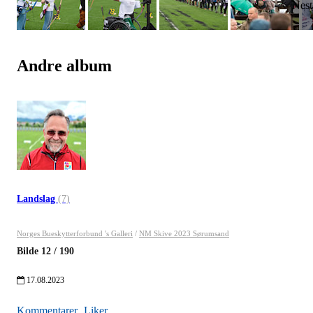
Andre album
Landslag
(7)
Norges Bueskytterforbund 's Galleri
/
NM Skive 2023 Sørumsand
Bilde
12
/
190
17.08.2023
Kommentarer
Liker