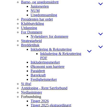
Barne- og ungdomsidrett
Juniorserien
NUM
Ungdomssamling
Presidenten har ordet
Klubbutvikling
Utdanning
For Dommere
Nyhetsbrev for dommere
Strategiarbeid
Breddetiltak
Inkludering & Rekruttering
Inkludering & Rekruttering
PDF
Inkluderingsmerket
Økonomi som barriere
Paraidrett
Bærekraft
Ferdighetsmerker
Si ifra!
Antidoping - Rent Særforbund
Nedlastninger
Forbundsting
Tinget 2026
Tinget 2025 ekstraordinært