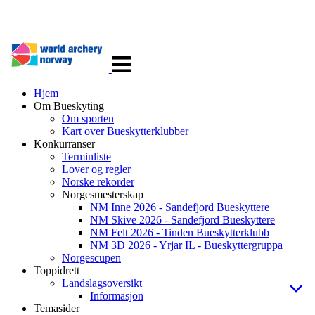
Veksle
navigasjon
Hjem
Om Bueskyting
Om sporten
Kart over Bueskytterklubber
Konkurranser
Terminliste
Lover og regler
Norske rekorder
Norgesmesterskap
NM Inne 2026 - Sandefjord Bueskyttere
NM Skive 2026 - Sandefjord Bueskyttere
NM Felt 2026 - Tinden Bueskytterklubb
NM 3D 2026 - Yrjar IL - Bueskyttergruppa
Norgescupen
Toppidrett
Landslagsoversikt
Informasjon
Temasider