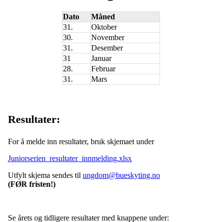
Dato
Måned
31.
Oktober
30.
November
31.
Desember
31
Januar
28.
Februar
31.
Mars
Resultater:
For å melde inn resultater, bruk skjemaet under
Juniorserien_resultater_innmelding.xlsx
Utfylt skjema sendes til
ungdom@bueskyting.no
(FØR fristen!)
Se årets og tidligere resultater med knappene under: