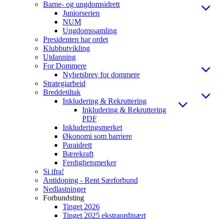
Barne- og ungdomsidrett
Juniorserien
NUM
Ungdomssamling
Presidenten har ordet
Klubbutvikling
Utdanning
For Dommere
Nyhetsbrev for dommere
Strategiarbeid
Breddetiltak
Inkludering & Rekruttering
Inkludering & Rekruttering
PDF
Inkluderingsmerket
Økonomi som barriere
Paraidrett
Bærekraft
Ferdighetsmerker
Si ifra!
Antidoping - Rent Særforbund
Nedlastninger
Forbundsting
Tinget 2026
Tinget 2025 ekstraordinært