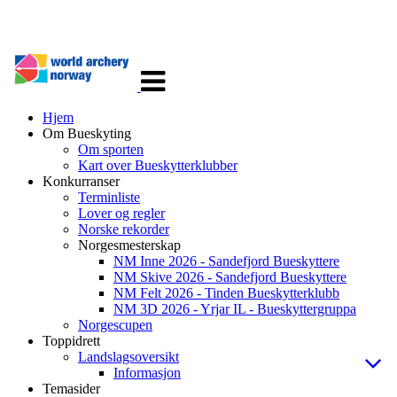
Veksle
navigasjon
Hjem
Om Bueskyting
Om sporten
Kart over Bueskytterklubber
Konkurranser
Terminliste
Lover og regler
Norske rekorder
Norgesmesterskap
NM Inne 2026 - Sandefjord Bueskyttere
NM Skive 2026 - Sandefjord Bueskyttere
NM Felt 2026 - Tinden Bueskytterklubb
NM 3D 2026 - Yrjar IL - Bueskyttergruppa
Norgescupen
Toppidrett
Landslagsoversikt
Informasjon
Temasider