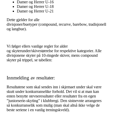
Damer og Herrer U-16
Damer og Herrer U-18
Damer og Herrer U-21
Dette gjelder for alle
divisjoner/buetyper
(
compound
,
recurve
,
barebow
,
tradisjonell
og langbue).
Vi følger ellers vanlige regler for alder
og
skyterunder
/skivestørrelse for respektive kategorier. Alle
divisjonene skyter på 10-ringede skiver, mens compound
skyter på trippel, se tabellen:
Innmelding av resultater:
Resultatene som skal sendes inn i skjemaet under skal være
skutt under konkurranselike forhold. Det vil si at man kan
enten benytte stevneresultater eller resultater fra en
egen
”
juniorserie
-skyting
” i klubbregi. Den sistnevnte arrangeres
så
konkurranselik
som mulig (man skal altså ikke velge de
beste seriene i en vanlig
treningskveld
).