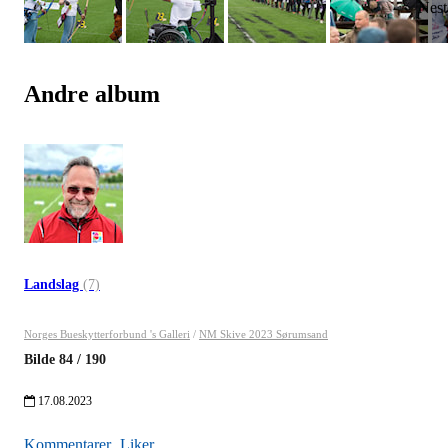
Andre album
Landslag
(7)
Norges Bueskytterforbund 's Galleri
/
NM Skive 2023 Sørumsand
Bilde
84
/
190
17.08.2023
Kommentarer
Liker