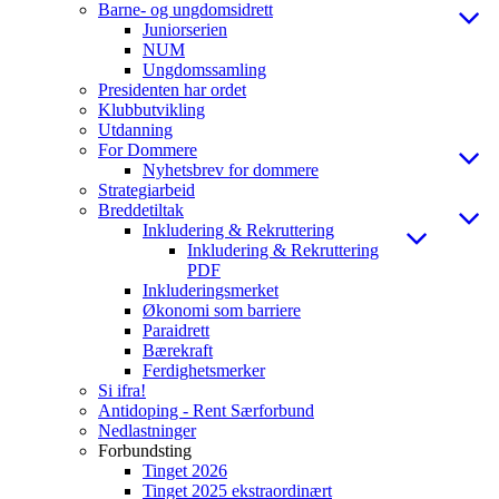
Barne- og ungdomsidrett
Juniorserien
NUM
Ungdomssamling
Presidenten har ordet
Klubbutvikling
Utdanning
For Dommere
Nyhetsbrev for dommere
Strategiarbeid
Breddetiltak
Inkludering & Rekruttering
Inkludering & Rekruttering
PDF
Inkluderingsmerket
Økonomi som barriere
Paraidrett
Bærekraft
Ferdighetsmerker
Si ifra!
Antidoping - Rent Særforbund
Nedlastninger
Forbundsting
Tinget 2026
Tinget 2025 ekstraordinært