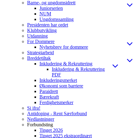
Barne- og ungdomsidrett
Juniorserien
NUM
Ungdomssamling
Presidenten har ordet
Klubbutvikling
Utdanning
For Dommere
Nyhetsbrev for dommere
Strategiarbeid
Breddetiltak
Inkludering & Rekruttering
Inkludering & Rekruttering
PDF
Inkluderingsmerket
Økonomi som barriere
Paraidrett
Bærekraft
Ferdighetsmerker
Si ifra!
Antidoping - Rent Særforbund
Nedlastninger
Forbundsting
Tinget 2026
Tinget 2025 ekstraordinært