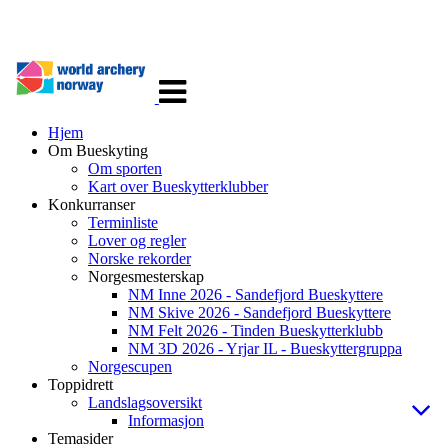
Veksle
navigasjon
Hjem
Om Bueskyting
Om sporten
Kart over Bueskytterklubber
Konkurranser
Terminliste
Lover og regler
Norske rekorder
Norgesmesterskap
NM Inne 2026 - Sandefjord Bueskyttere
NM Skive 2026 - Sandefjord Bueskyttere
NM Felt 2026 - Tinden Bueskytterklubb
NM 3D 2026 - Yrjar IL - Bueskyttergruppa
Norgescupen
Toppidrett
Landslagsoversikt
Informasjon
Temasider