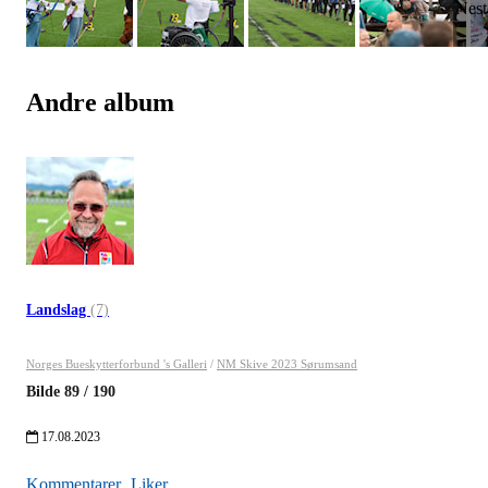
Andre album
Landslag
(7)
Norges Bueskytterforbund 's Galleri
/
NM Skive 2023 Sørumsand
Bilde
89
/
190
17.08.2023
Kommentarer
Liker