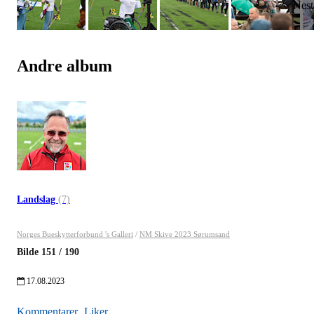
Andre album
Landslag
(7)
Norges Bueskytterforbund 's Galleri
/
NM Skive 2023 Sørumsand
Bilde
151
/
190
17.08.2023
Kommentarer
Liker