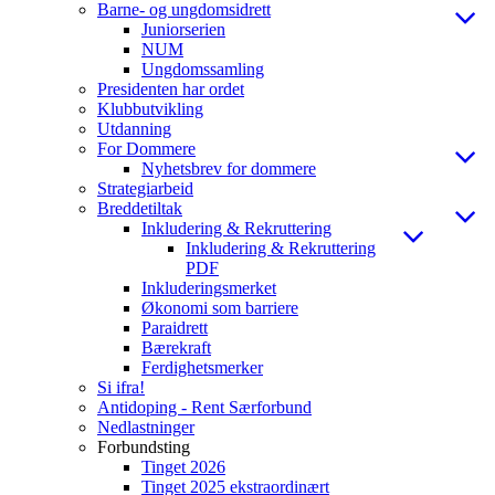
Barne- og ungdomsidrett
Juniorserien
NUM
Ungdomssamling
Presidenten har ordet
Klubbutvikling
Utdanning
For Dommere
Nyhetsbrev for dommere
Strategiarbeid
Breddetiltak
Inkludering & Rekruttering
Inkludering & Rekruttering
PDF
Inkluderingsmerket
Økonomi som barriere
Paraidrett
Bærekraft
Ferdighetsmerker
Si ifra!
Antidoping - Rent Særforbund
Nedlastninger
Forbundsting
Tinget 2026
Tinget 2025 ekstraordinært