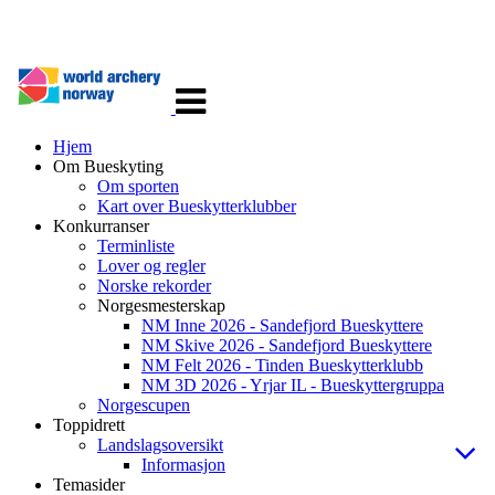
Veksle
navigasjon
Hjem
Om Bueskyting
Om sporten
Kart over Bueskytterklubber
Konkurranser
Terminliste
Lover og regler
Norske rekorder
Norgesmesterskap
NM Inne 2026 - Sandefjord Bueskyttere
NM Skive 2026 - Sandefjord Bueskyttere
NM Felt 2026 - Tinden Bueskytterklubb
NM 3D 2026 - Yrjar IL - Bueskyttergruppa
Norgescupen
Toppidrett
Landslagsoversikt
Informasjon
Temasider