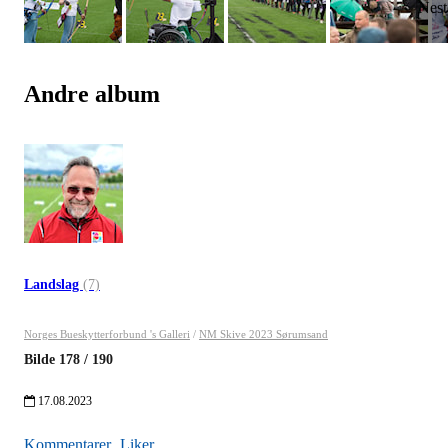
Andre album
Landslag
(7)
Norges Bueskytterforbund 's Galleri
/
NM Skive 2023 Sørumsand
Bilde
178
/
190
17.08.2023
Kommentarer
Liker