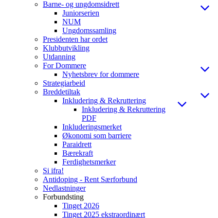
Barne- og ungdomsidrett
Juniorserien
NUM
Ungdomssamling
Presidenten har ordet
Klubbutvikling
Utdanning
For Dommere
Nyhetsbrev for dommere
Strategiarbeid
Breddetiltak
Inkludering & Rekruttering
Inkludering & Rekruttering
PDF
Inkluderingsmerket
Økonomi som barriere
Paraidrett
Bærekraft
Ferdighetsmerker
Si ifra!
Antidoping - Rent Særforbund
Nedlastninger
Forbundsting
Tinget 2026
Tinget 2025 ekstraordinært