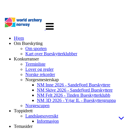
Veksle
navigasjon
Hjem
Om Bueskyting
Om sporten
Kart over Bueskytterklubber
Konkurranser
Terminliste
Lover og regler
Norske rekorder
Norgesmesterskap
NM Inne 2026 - Sandefjord Bueskyttere
NM Skive 2026 - Sandefjord Bueskyttere
NM Felt 2026 - Tinden Bueskytterklubb
NM 3D 2026 - Yrjar IL - Bueskyttergruppa
Norgescupen
Toppidrett
Landslagsoversikt
Informasjon
Temasider