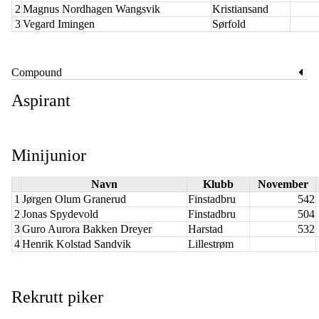
2
Magnus Nordhagen Wangsvik
Kristiansand
3
Vegard Imingen
Sørfold
Compound
Aspirant
Minijunior
Navn
Klubb
November
1
Jørgen Olum Granerud
Finstadbru
542
2
Jonas Spydevold
Finstadbru
504
3
Guro Aurora Bakken Dreyer
Harstad
532
4
Henrik Kolstad Sandvik
Lillestrøm
Rekrutt piker