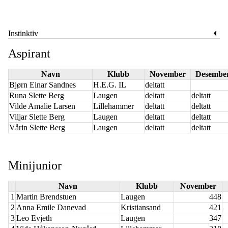
Instinktiv
Aspirant
Navn
Klubb
November
Desembe
Bjørn Einar Sandnes
H.E.G. IL
deltatt
Runa Slette Berg
Laugen
deltatt
deltatt
Vilde Amalie Larsen
Lillehammer
deltatt
deltatt
Viljar Slette Berg
Laugen
deltatt
deltatt
Vårin Slette Berg
Laugen
deltatt
deltatt
Minijunior
Navn
Klubb
November
1
Martin Brendstuen
Laugen
448
2
Anna Emile Danevad
Kristiansand
421
3
Leo Evjeth
Laugen
347