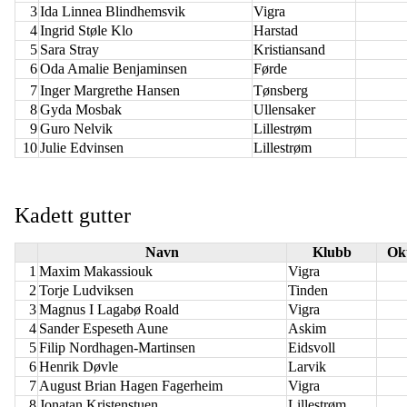
3
Ida Linnea Blindhemsvik
Vigra
4
Ingrid Støle Klo
Harstad
5
Sara Stray
Kristiansand
6
Oda Amalie Benjaminsen
Førde
7
Inger Margrethe Hansen
Tønsberg
8
Gyda Mosbak
Ullensaker
9
Guro Nelvik
Lillestrøm
10
Julie Edvinsen
Lillestrøm
Kadett gutter
Navn
Klubb
Ok
1
Maxim Makassiouk
Vigra
2
Torje Ludviksen
Tinden
3
Magnus I Lagabø Roald
Vigra
4
Sander Espeseth Aune
Askim
5
Filip Nordhagen-Martinsen
Eidsvoll
6
Henrik Døvle
Larvik
7
August Brian Hagen Fagerheim
Vigra
8
Jonatan Kristenstuen
Lillestrøm