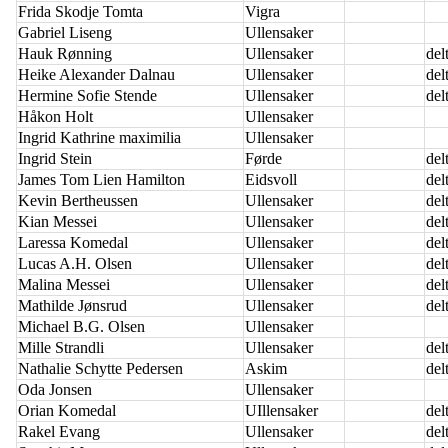
Frida Skodje Tomta
Vigra
Gabriel Liseng
Ullensaker
Hauk Rønning
Ullensaker
delt
Heike Alexander Dalnau
Ullensaker
delt
Hermine Sofie Stende
Ullensaker
delt
Håkon Holt
Ullensaker
Ingrid Kathrine maximilia
Ullensaker
Ingrid Stein
Førde
delt
James Tom Lien Hamilton
Eidsvoll
delt
Kevin Bertheussen
Ullensaker
delt
Kian Messei
Ullensaker
delt
Laressa Komedal
Ullensaker
delt
Lucas A.H. Olsen
Ullensaker
delt
Malina Messei
Ullensaker
delt
Mathilde Jønsrud
Ullensaker
delt
Michael B.G. Olsen
Ullensaker
Mille Strandli
Ullensaker
delt
Nathalie Schytte Pedersen
Askim
delt
Oda Jonsen
Ullensaker
Orian Komedal
UIllensaker
delt
Rakel Evang
Ullensaker
delt