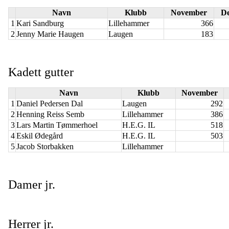
Navn
Klubb
November
D
1
Kari Sandburg
Lillehammer
366
2
Jenny Marie Haugen
Laugen
183
Kadett gutter
Navn
Klubb
November
1
Daniel Pedersen Dal
Laugen
292
2
Henning Reiss Semb
Lillehammer
386
3
Lars Martin Tømmerhoel
H.E.G. IL
518
4
Eskil Ødegård
H.E.G. IL
503
5
Jacob Storbakken
Lillehammer
Damer jr.
Herrer jr.