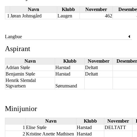
Navn
Klubb
November
Desembe
1
Jøran Johnsgård
Laugen
462
Langbue
Aspirant
Navn
Klubb
November
Desembe
Adrian Støle
Harstad
Deltatt
Benjamin Støle
Harstad
Deltatt
Henrik Slemdal
Sigvartsen
Sørumsand
Minijunior
Navn
Klubb
November
1
Elise Støle
Harstad
DELTATT
2
Kristine Anette Mathisen
Harstad