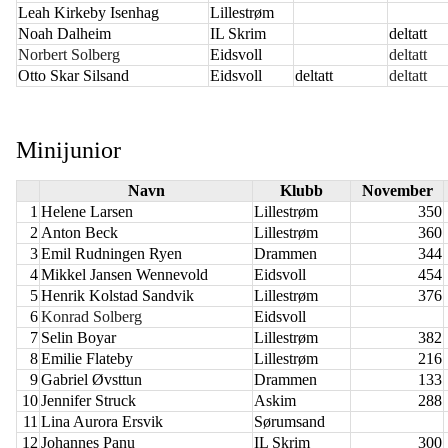
Leah Kirkeby Isenhag
Lillestrøm
Noah Dalheim
IL Skrim
deltatt
Norbert Solberg
Eidsvoll
deltatt
Otto Skar Silsand
Eidsvoll
deltatt
deltatt
Minijunior
Navn
Klubb
November
1
Helene Larsen
Lillestrøm
350
2
Anton Beck
Lillestrøm
360
3
Emil Rudningen Ryen
Drammen
344
4
Mikkel Jansen Wennevold
Eidsvoll
454
5
Henrik Kolstad Sandvik
Lillestrøm
376
6
Konrad Solberg
Eidsvoll
7
Selin Boyar
Lillestrøm
382
8
Emilie Flateby
Lillestrøm
216
9
Gabriel Øvsttun
Drammen
133
10
Jennifer Struck
Askim
288
11
Lina Aurora Ersvik
Sørumsand
12
Johannes Panu
IL Skrim
300