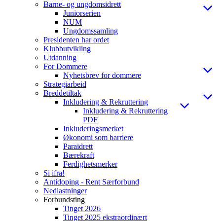
Barne- og ungdomsidrett
Juniorserien
NUM
Ungdomssamling
Presidenten har ordet
Klubbutvikling
Utdanning
For Dommere
Nyhetsbrev for dommere
Strategiarbeid
Breddetiltak
Inkludering & Rekruttering
Inkludering & Rekruttering
PDF
Inkluderingsmerket
Økonomi som barriere
Paraidrett
Bærekraft
Ferdighetsmerker
Si ifra!
Antidoping - Rent Særforbund
Nedlastninger
Forbundsting
Tinget 2026
Tinget 2025 ekstraordinært