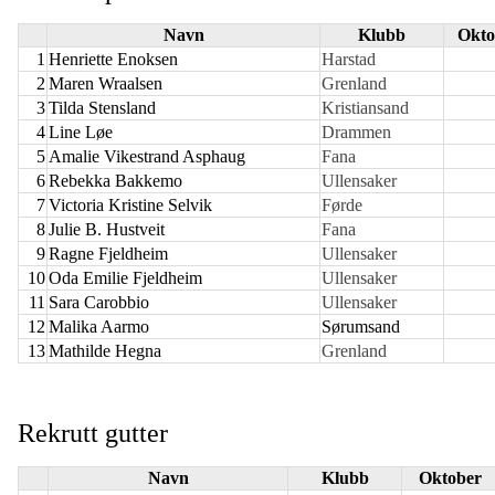
Navn
Klubb
Okto
1
Henriette Enoksen
Harstad
2
Maren Wraalsen
Grenland
3
Tilda Stensland
Kristiansand
4
Line Løe
Drammen
5
Amalie Vikestrand Asphaug
Fana
6
Rebekka Bakkemo
Ullensaker
7
Victoria Kristine Selvik
Førde
8
Julie B. Hustveit
Fana
9
Ragne Fjeldheim
Ullensaker
10
Oda Emilie Fjeldheim
Ullensaker
11
Sara Carobbio
Ullensaker
12
Malika Aarmo
Sørumsand
13
Mathilde Hegna
Grenland
Rekrutt gutter
Navn
Klubb
Oktober