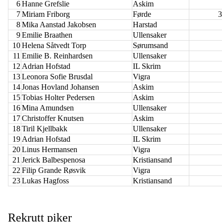
6
Hanne Grefslie
Askim
7
Miriam Friborg
Førde
3
8
Mika Aanstad Jakobsen
Harstad
9
Emilie Braathen
Ullensaker
10
Helena Såtvedt Torp
Sørumsand
11
Emilie B. Reinhardsen
Ullensaker
12
Adrian Hofstad
IL Skrim
13
Leonora Sofie Brusdal
Vigra
14
Jonas Hovland Johansen
Askim
15
Tobias Holter Pedersen
Askim
16
Mina Amundsen
Ullensaker
17
Christoffer Knutsen
Askim
18
Tiril Kjellbakk
Ullensaker
19
Adrian Hofstad
IL Skrim
20
Linus Hermansen
Vigra
21
Jerick Balbespenosa
Kristiansand
22
Filip Grande Røsvik
Vigra
23
Lukas Hagfoss
Kristiansand
Rekrutt piker