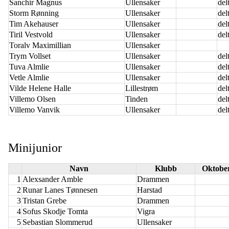
Sanchir Magnus
Ullensaker
delt
Storm Rønning
Ullensaker
delt
Tim Akehauser
Ullensaker
delt
Tiril Vestvold
Ullensaker
delt
Toralv Maximillian
Ullensaker
Trym Vollset
Ullensaker
delt
Tuva Almlie
Ullensaker
delt
Vetle Almlie
Ullensaker
delt
Vilde Helene Halle
Lillestrøm
delt
Villemo Olsen
Tinden
delt
Villemo Vanvik
Ullensaker
delt
Minijunior
Navn
Klubb
Oktobe
1
Alexsander Amble
Drammen
2
Runar Lanes Tønnesen
Harstad
3
Tristan Grebe
Drammen
4
Sofus Skodje Tomta
Vigra
5
Sebastian Slommerud
Ullensaker