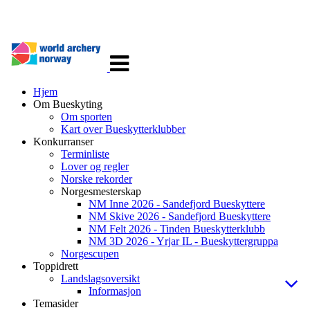
Veksle
navigasjon
Hjem
Om Bueskyting
Om sporten
Kart over Bueskytterklubber
Konkurranser
Terminliste
Lover og regler
Norske rekorder
Norgesmesterskap
NM Inne 2026 - Sandefjord Bueskyttere
NM Skive 2026 - Sandefjord Bueskyttere
NM Felt 2026 - Tinden Bueskytterklubb
NM 3D 2026 - Yrjar IL - Bueskyttergruppa
Norgescupen
Toppidrett
Landslagsoversikt
Informasjon
Temasider