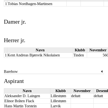
1
Tobias Nordhagen-Martinsen
Damer jr.
Herrer jr.
Navn
Klubb
November
1
Kent Andreas Bjørsvik Nikolaisen
Tinden
56
Barebow
Aspirant
Navn
Klubb
November
Desem
Aleksander D. Laingen
Lillestrøm
deltatt
deltatt
Elinor Bråten Flack
Lillestrøm
Hans Martin Torstein
Larvik