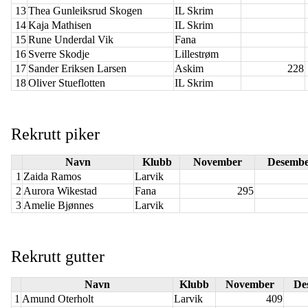
13
Thea Gunleiksrud Skogen
IL Skrim
14
Kaja Mathisen
IL Skrim
15
Rune Underdal Vik
Fana
16
Sverre Skodje
Lillestrøm
17
Sander Eriksen Larsen
Askim
228
18
Oliver Stueflotten
IL Skrim
Rekrutt piker
Navn
Klubb
November
Desemb
1
Zaida Ramos
Larvik
2
Aurora Wikestad
Fana
295
3
Amelie Bjønnes
Larvik
Rekrutt gutter
Navn
Klubb
November
De
1
Amund Oterholt
Larvik
409