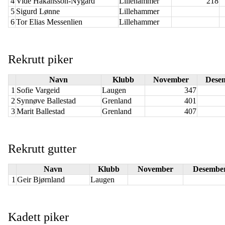
4
Vide Håkansson-Nygård
Lillehammer
218
5
Sigurd Lønne
Lillehammer
6
Tor Elias Messenlien
Lillehammer
Rekrutt piker
Navn
Klubb
November
Dese
1
Sofie Vargeid
Laugen
347
2
Synnøve Ballestad
Grenland
401
3
Marit Ballestad
Grenland
407
Rekrutt gutter
Navn
Klubb
November
Desembe
1
Geir Bjørnland
Laugen
Kadett piker