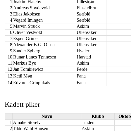
1
Joakim Flateby
Lillestrøm
2
Andreas Spydevold
Finstadbru
3
Elias Jakobsen
Sørfold
4
Vegard Imingen
Sørfold
5
Marvin Struck
Askim
6
Oliver Vestvold
Ullensaker
7
Espen Grime
Ullensaker
8
Alexander B.G. Olsen
Ullensaker
9
Sander Søberg
Hvaler
10
Runar Lanes Tønnesen
Harstad
11
Markus Bye
Askim
12
Jan Tomkiewicz
Førde
13
Ketil Møn
Fana
14
Edvards Grinpukals
Fana
Kadett piker
Navn
Klubb
Oktob
1
Amalie Storelv
Tinden
2
Tilde Wahl Hansen
Askim