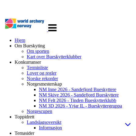
Veksle
navigasjon
Hjem
Om Bueskyting
Om sporten
Kart over Bueskytterklubber
Konkurranser
Terminliste
Lover og regler
Norske rekorder
Norgesmesterskap
NM Inne 2026 - Sandefjord Bueskyttere
NM Skive 2026 - Sandefjord Bueskyttere
NM Felt 2026 - Tinden Bueskytterklubb
NM 3D 2026 - Yrjar IL - Bueskyttergruppa
Norgescupen
Toppidrett
Landslagsoversikt
Informasjon
Temasider