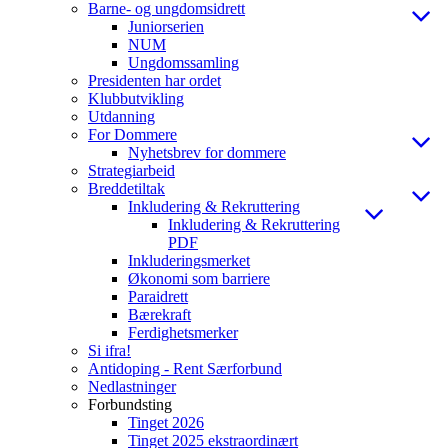
Barne- og ungdomsidrett
Juniorserien
NUM
Ungdomssamling
Presidenten har ordet
Klubbutvikling
Utdanning
For Dommere
Nyhetsbrev for dommere
Strategiarbeid
Breddetiltak
Inkludering & Rekruttering
Inkludering & Rekruttering
PDF
Inkluderingsmerket
Økonomi som barriere
Paraidrett
Bærekraft
Ferdighetsmerker
Si ifra!
Antidoping - Rent Særforbund
Nedlastninger
Forbundsting
Tinget 2026
Tinget 2025 ekstraordinært