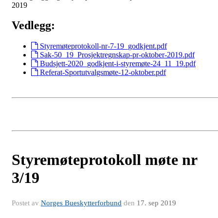
2019
Vedlegg:
Styremøteprotokoll-nr-7-19_godkjent.pdf
Sak-50_19_Prosjektregnskap-pr-oktober-2019.pdf
Budsjett-2020_godkjent-i-styremøte-24_11_19.pdf
Referat-Sportutvalgsmøte-12-oktober.pdf
Styremøteprotokoll møte nr
3/19
Postet av
Norges Bueskytterforbund
den
17. sep 2019