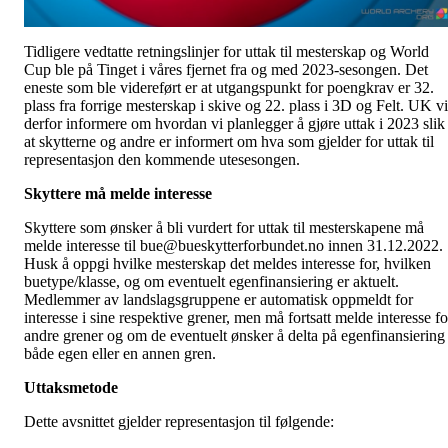
Tidligere vedtatte retningslinjer for uttak til mesterskap og World
Cup ble på Tinget i våres fjernet fra og med 2023-sesongen. Det
eneste som ble videreført er at utgangspunkt for poengkrav er 32.
plass fra forrige mesterskap i skive og 22. plass i 3D og Felt. UK vi
derfor informere om hvordan vi planlegger å gjøre uttak i 2023 slik
at skytterne og andre er informert om hva som gjelder for uttak til
representasjon den kommende utesesongen.
Skyttere må melde interesse
Skyttere som ønsker å bli vurdert for uttak til mesterskapene må
melde interesse til bue@bueskytterforbundet.no innen 31.12.2022.
Husk å oppgi hvilke mesterskap det meldes interesse for, hvilken
buetype/klasse, og om eventuelt egenfinansiering er aktuelt.
Medlemmer av landslagsgruppene er automatisk oppmeldt for
interesse i sine respektive grener, men må fortsatt melde interesse fo
andre grener og om de eventuelt ønsker å delta på egenfinansiering 
både egen eller en annen gren.
Uttaksmetode
Dette avsnittet gjelder representasjon til følgende: