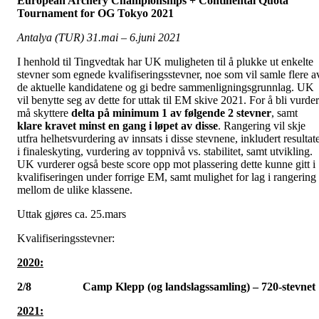
European Archery Championships + Continental Quota
Tournament for OG Tokyo 2021
Antalya (TUR) 31.mai – 6.juni 2021
I henhold til Tingvedtak har UK muligheten til å plukke ut enkelte
stevner som egnede kvalifiseringsstevner, noe som vil samle flere a
de aktuelle kandidatene og gi bedre sammenligningsgrunnlag. UK
vil benytte seg av dette for uttak til EM skive 2021. For å bli vurder
må skyttere
delta på minimum
1 av følgende 2 stevner
, samt
klare kravet minst en gang i løpet av disse
.
Rangering vil skje
utfra helhetsvurdering av innsats i disse stevnene, inkludert resultat
i finaleskyting, vurdering av toppnivå vs. stabilitet, samt utvikling.
UK vurderer også beste score opp mot plassering dette kunne gitt i
kvalifiseringen under forrige EM, samt mulighet for lag i rangering
mellom de ulike klassene.
Uttak gjøres ca. 25.mars
Kvalifiseringsstevner:
2020:
2/8 Camp Klepp (og landslagssamling) – 720-stevnet
2021: