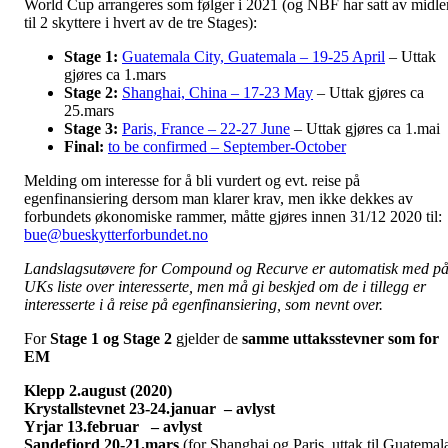
World Cup arrangeres som følger i 2021 (og NBF har satt av midle
til 2 skyttere i hvert av de tre Stages):
Stage 1:
Guatemala City, Guatemala – 19-25 April
– Uttak
gjøres ca 1.mars
Stage 2:
Shanghai, China – 17-23 May
– Uttak gjøres ca
25.mars
Stage 3:
Paris, France – 22-27 June
– Uttak gjøres ca 1.mai
Final:
to be confirmed – September-October
Melding om interesse for å bli vurdert og evt. reise på
egenfinansiering dersom man klarer krav, men ikke dekkes av
forbundets økonomiske rammer, måtte gjøres innen 31/12 2020 til:
bue@bueskytterforbundet.no
Landslagsutøvere for Compound og Recurve er automatisk med p
UKs liste over interesserte, men må gi beskjed om de i tillegg er
interesserte i å reise på egenfinansiering, som nevnt over.
For
Stage 1 og Stage 2
gjelder de
samme uttaksstevner som for
EM
Klepp 2.august (2020)
Krystallstevnet 23-24.januar – avlyst
Yrjar 13.februar – avlyst
Sandefjord 20-21.mars
(for Shanghai og Paris, uttak til Guatemal