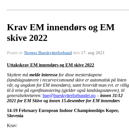
Krav EM innendørs og EM
skive 2022
Postet av
Norges Bueskytterforbund
den
17. aug 2021
Uttakskrav EM innendørs og EM skive 2022
S
kyttere må
melde interesse
for disse mesterskapene
(landslagsutøvere i recurve/comound skive er automatisk på listen
vår, og ungdom for EM innendørs), samt hvorvidt man evt. er villig
til å reise på egenfinansiering (gjelder også landslagsutøvere), til
generalsekretæren:
bue@bueskytterforbundet.no
–
innen 31/12
2021 for EM Skive og innen 15.desember for EM innendørs
14-19 February European Indoor Championships Koper,
Slovenia
Krav: