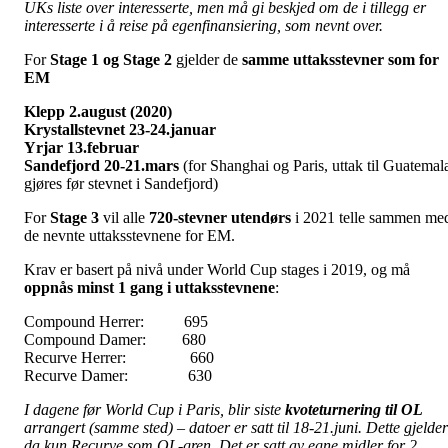
UKs liste over interesserte, men må gi beskjed om de i tillegg er
interesserte i å reise på egenfinansiering, som nevnt over.
For
Stage 1 og Stage 2
gjelder de
samme uttaksstevner som for
EM
Klepp 2.august (2020)
Krystallstevnet 23-24.januar
Yrjar 13.februar
Sandefjord 20-21.mars
(for Shanghai og Paris, uttak til Guatemal
gjøres før stevnet i Sandefjord)
For
Stage 3
vil alle
720-stevner utendørs
i 2021 telle sammen me
de nevnte uttaksstevnene for EM.
Krav er basert på nivå under World Cup stages i 2019, og må
oppnås minst 1 gang i uttaksstevnene
:
Compound Herrer: 695
Compound Damer: 680
Recurve Herrer: 660
Recurve Damer: 630
I dagene før World Cup i Paris, blir siste
kvoteturnering til OL
arrangert (samme sted) – datoer er satt til 18-21.juni. Dette gjelder
da kun Recurve som OL-gren. Det er satt av egne midler for 2