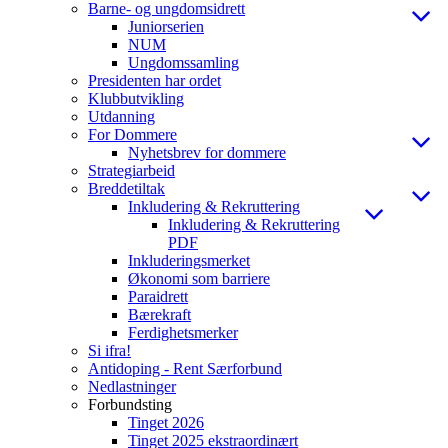
Barne- og ungdomsidrett
Juniorserien
NUM
Ungdomssamling
Presidenten har ordet
Klubbutvikling
Utdanning
For Dommere
Nyhetsbrev for dommere
Strategiarbeid
Breddetiltak
Inkludering & Rekruttering
Inkludering & Rekruttering
PDF
Inkluderingsmerket
Økonomi som barriere
Paraidrett
Bærekraft
Ferdighetsmerker
Si ifra!
Antidoping - Rent Særforbund
Nedlastninger
Forbundsting
Tinget 2026
Tinget 2025 ekstraordinært