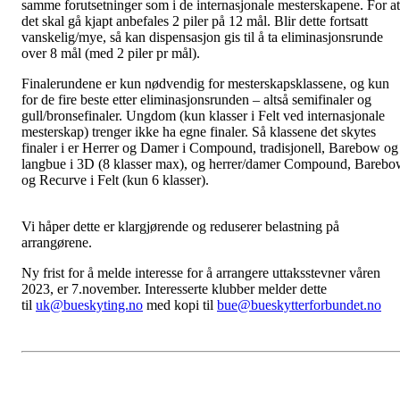
samme forutsetninger som i de internasjonale mesterskapene. For at
det skal gå kjapt anbefales 2 piler på 12 mål. Blir dette fortsatt
vanskelig/mye, så kan dispensasjon gis til å ta eliminasjonsrunde
over 8 mål (med 2 piler pr mål).
Finalerundene er kun nødvendig for mesterskapsklassene, og kun
for de fire beste etter eliminasjonsrunden – altså semifinaler og
gull/bronsefinaler. Ungdom (kun klasser i Felt ved internasjonale
mesterskap) trenger ikke ha egne finaler. Så klassene det skytes
finaler i er Herrer og Damer i Compound, tradisjonell, Barebow og
langbue i 3D (8 klasser max), og herrer/damer Compound, Bareb
og Recurve i Felt (kun 6 klasser).
Vi håper dette er klargjørende og reduserer belastning på
arrangørene.
Ny frist for å melde interesse for å arrangere uttaksstevner våren
2023, er 7.november. Interesserte klubber melder dette
til
uk@bueskyting.no
med kopi til
bue@bueskytterforbundet.no