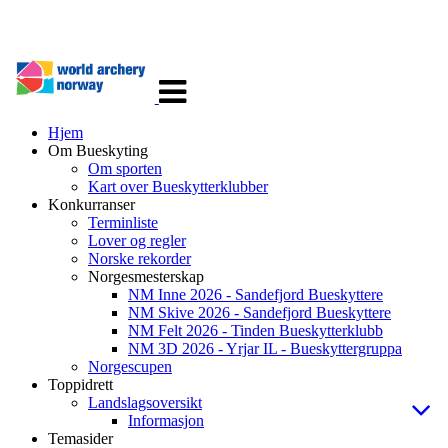
Veksle
navigasjon
Hjem
Om Bueskyting
Om sporten
Kart over Bueskytterklubber
Konkurranser
Terminliste
Lover og regler
Norske rekorder
Norgesmesterskap
NM Inne 2026 - Sandefjord Bueskyttere
NM Skive 2026 - Sandefjord Bueskyttere
NM Felt 2026 - Tinden Bueskytterklubb
NM 3D 2026 - Yrjar IL - Bueskyttergruppa
Norgescupen
Toppidrett
Landslagsoversikt
Informasjon
Temasider