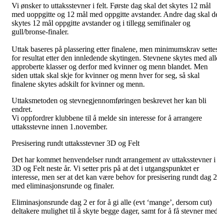
Vi ønsker to uttaksstevner i felt. Første dag skal det skytes 12 mål
med uoppgitte og 12 mål med oppgitte avstander. Andre dag skal d
skytes 12 mål oppgitte avstander og i tillegg semifinaler og
gull/bronse-finaler.
Uttak baseres på plassering etter finalene, men minimumskrav sette
for resultat etter den innledende skytingen. Stevnene skytes med all
approberte klasser og derfor med kvinner og menn blandet. Men
siden uttak skal skje for kvinner og menn hver for seg, så skal
finalene skytes adskilt for kvinner og menn.
Uttaksmetoden og stevnegjennomføringen beskrevet her kan bli
endret.
Vi oppfordrer klubbene til å melde sin interesse for å arrangere
uttaksstevne innen 1.november.
Presisering rundt uttaksstevner 3D og Felt
Det har kommet henvendelser rundt arrangement av uttaksstevner i
3D og Felt neste år. Vi setter pris på at det i utgangspunktet er
interesse, men ser at det kan være behov for presisering rundt dag 2
med eliminasjonsrunde og finaler.
Eliminasjonsrunde dag 2 er for å gi alle (evt ‘mange’, dersom cut)
deltakere mulighet til å skyte begge dager, samt for å få stevner me