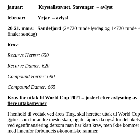
januar: Krystallstevnet, Stavanger – avlyst
februar: Yrjar – avlyst
20-21. mars: Sandefjord
(2×720-runde lørdag og 1×720-runde 
finaler søndag)
Krav
:
Recurve Herrer: 650
Recurve Damer: 620
Compound Herrer: 690
Compound Damer: 665
Krav for uttak til World Cup 2021 – justert etter avlysning av
flere uttaksstevner
I henhold til vedtak ved årets Ting, skal heretter uttak til World Cup
gjøres som for andre mesterskap, og det åpnes da også for deltakels
ved egenfinansiering dersom man har klart krav, men ikke kommer
med innenfor forbundets økonomiske rammer.