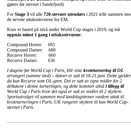
gjøres før stevnet i Sandefjord)
For
Stage 3
vil alle
720-stevner utendørs
i 2021 telle sammen me
de nevnte uttaksstevnene for EM.
Krav er basert på nivå under World Cup stages i 2019, og må
oppnås minst 1 gang i uttaksstevnene
:
Compound Herrer: 695
Compound Damer: 680
Recurve Herrer: 660
Recurve Damer: 630
I dagene før World Cup i Paris, blir siste
kvoteturnering til OL
arrangert (samme sted) – datoer er satt til 18-21.juni. Dette gjelder
da kun Recurve som OL-gren. Det er satt av egne midler for 2
deltakere i denne turneringen, og dette kommer altså
i tillegg til
World Cup i Paris hvor det også er satt av midler til 2 skyttere.
Sportsutvalget vil sammen med landslagstrener vurdere uttak til
kvoteturneringen i Paris. UK rangerer skyttere til kun World Cup-
stevnet i Paris.