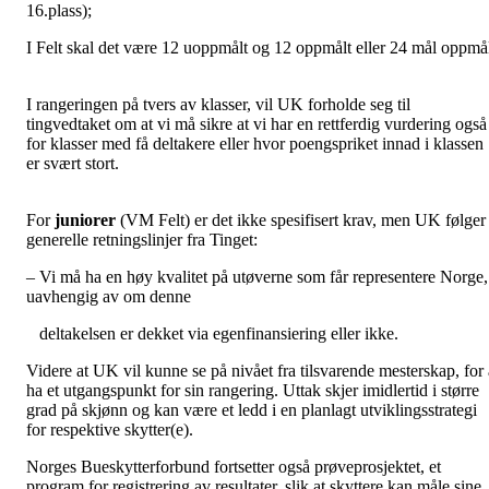
16.plass);
I Felt skal det være 12 uoppmålt og 12 oppmålt eller 24 mål oppmå
I rangeringen på tvers av klasser, vil UK forholde seg til
tingvedtaket om at vi må sikre at vi har en rettferdig vurdering også
for klasser med få deltakere eller hvor poengspriket innad i klassen
er svært stort.
For
juniorer
(VM Felt) er det ikke spesifisert krav, men UK følger
generelle retningslinjer fra Tinget:
– Vi må ha en høy kvalitet på utøverne som får representere Norge,
uavhengig av om denne
deltakelsen er dekket via egenfinansiering eller ikke.
Videre at UK vil kunne se på nivået fra tilsvarende mesterskap, for 
ha et utgangspunkt for sin rangering. Uttak skjer imidlertid i større
grad på skjønn og kan være et ledd i en planlagt utviklingsstrategi
for respektive skytter(e).
Norges Bueskytterforbund fortsetter også prøveprosjektet, et
program for registrering av resultater, slik at skyttere kan måle sine