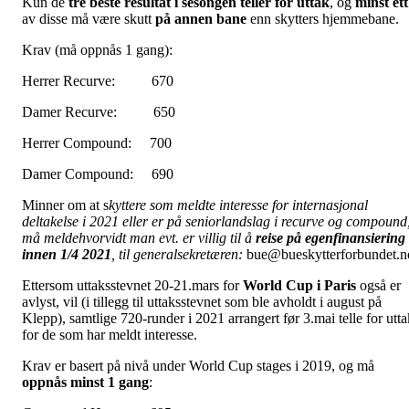
Kun de
tre beste resultat i sesongen teller for uttak
, og
minst ett
av disse må være skutt
på annen bane
enn skytters hjemmebane.
Krav (må oppnås 1 gang):
Herrer Recurve: 670
Damer Recurve: 650
Herrer Compound: 700
Damer Compound: 690
Minner om at s
kyttere som meldte interesse for internasjonal
deltakelse i 2021 eller er på seniorlandslag i recurve og compound
må meldehvorvidt man evt. er villig til å
reise på egenfinansiering
innen 1/4 2021
, til generalsekretæren:
bue@bueskytterforbundet.n
Ettersom uttaksstevnet 20-21.mars for
World Cup i Paris
også er
avlyst, vil (i tillegg til uttaksstevnet som ble avholdt i august på
Klepp), samtlige 720-runder i 2021 arrangert før 3.mai telle for utta
for de som har meldt interesse.
Krav er basert på nivå under World Cup stages i 2019, og må
oppnås minst 1 gang
: