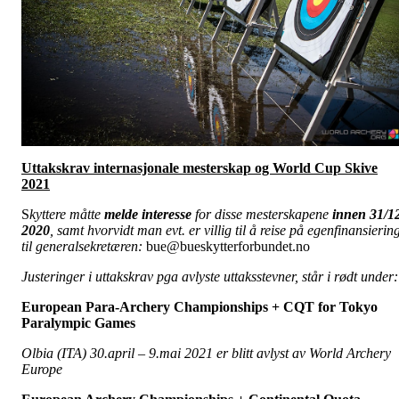
Uttakskrav internasjonale mesterskap og World Cup Skive
2021
S
kyttere måtte
melde interesse
for disse mesterskapene
innen 31/1
2020
, samt hvorvidt man evt. er villig til å reise på egenfinansierin
til generalsekretæren:
bue@bueskytterforbundet.no
Justeringer i uttakskrav pga avlyste uttaksstevner, står i rødt under:
European Para-Archery Championships + CQT for Tokyo
Paralympic Games
Olbia (ITA) 30.april – 9.mai 2021 er blitt avlyst av World Archery
Europe