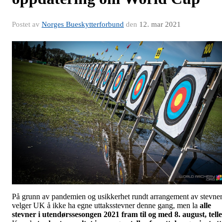
Postet av
Norges Bueskytterforbund
den
12. mar 2021
På grunn av pandemien og usikkerhet rundt arrangement av stevner
velger UK å ikke ha egne uttaksstevner denne gang, men la
alle
stevner i utendørssesongen 2021 fram til og med 8. august, telle