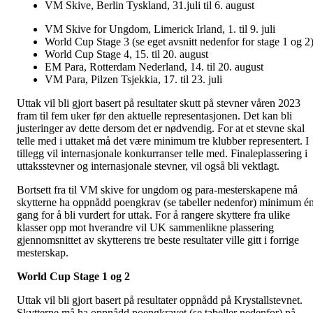
VM Skive, Berlin Tyskland, 31.juli til 6. august
VM Skive for Ungdom, Limerick Irland, 1. til 9. juli
World Cup Stage 3 (se eget avsnitt nedenfor for stage 1 og 2
World Cup Stage 4, 15. til 20. august
EM Para, Rotterdam Nederland, 14. til 20. august
VM Para, Pilzen Tsjekkia, 17. til 23. juli
Uttak vil bli gjort basert på resultater skutt på stevner våren 2023
fram til fem uker før den aktuelle representasjonen. Det kan bli
justeringer av dette dersom det er nødvendig. For at et stevne skal
telle med i uttaket må det være minimum tre klubber representert. I
tillegg vil internasjonale konkurranser telle med. Finaleplassering i
uttaksstevner og internasjonale stevner, vil også bli vektlagt.
Bortsett fra til VM skive for ungdom og para-mesterskapene må
skytterne ha oppnådd poengkrav (se tabeller nedenfor) minimum é
gang for å bli vurdert for uttak. For å rangere skyttere fra ulike
klasser opp mot hverandre vil UK sammenlikne plassering
gjennomsnittet av skytterens tre beste resultater ville gitt i forrige
mesterskap.
World Cup Stage 1 og 2
Uttak vil bli gjort basert på resultater oppnådd på Krystallstevnet.
Skytterne må ha oppnådd poengkravet (se tabeller nedenfor) på