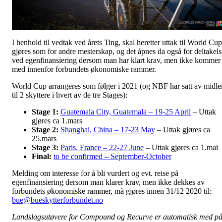
I henhold til vedtak ved årets Ting, skal heretter uttak til World Cup
gjøres som for andre mesterskap, og det åpnes da også for deltakels
ved egenfinansiering dersom man har klart krav, men ikke kommer
med innenfor forbundets økonomiske rammer.
World Cup arrangeres som følger i 2021 (og NBF har satt av midle
til 2 skyttere i hvert av de tre Stages):
Stage 1:
Guatemala City, Guatemala – 19-25 April
– Uttak
gjøres ca 1.mars
Stage 2:
Shanghai, China – 17-23 May
– Uttak gjøres ca
25.mars
Stage 3:
Paris, France – 22-27 June
– Uttak gjøres ca 1.mai
Final:
to be confirmed – September-October
Melding om interesse for å bli vurdert og evt. reise på
egenfinansiering dersom man klarer krav, men ikke dekkes av
forbundets økonomiske rammer, må gjøres innen 31/12 2020 til:
bue@bueskytterforbundet.no
Landslagsutøvere for Compound og Recurve er automatisk med p