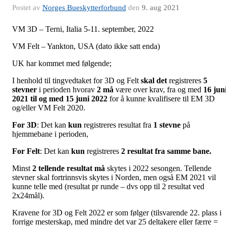
Postet av
Norges Bueskytterforbund
den
9. aug 2021
VM 3D – Terni, Italia 5-11. september, 2022
VM Felt – Yankton, USA (dato ikke satt enda)
UK har kommet med følgende;
I henhold til tingvedtaket for 3D og Felt
skal det
registreres
5
stevner
i perioden hvorav
2
må
være over krav, fra og med
16 jun
2021 til og med 15 juni 2022
for å kunne kvalifisere til EM 3D
og/eller VM Felt 2020.
For 3D
: Det kan
kun
registreres resultat fra
1 stevne
på
hjemmebane i perioden,
For Felt
: Det kan
kun
registreres
2 resultat fra samme bane.
Minst
2 tellende resultat
må
skytes i 2022 sesongen. Tellende
stevner skal fortrinnsvis skytes i Norden, men også EM 2021 vil
kunne telle med (resultat pr runde – dvs opp til 2 resultat ved
2x24mål).
Kravene for 3D og Felt 2022 er som følger (tilsvarende 22. plass i
forrige mesterskap, med mindre det var 25 deltakere eller færre =