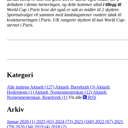
deltakere i denne turneringen, og dette kommer altså
i tillegg til
World Cup i Paris hvor det også er satt av midler til 2 skyttere.
Sportsutvalget vil sammen med landslagstrener vurdere uttak til
kvoteturneringen i Paris. UK rangerer skyttere til kun World Cup-
stevnet i Paris.
Kategori
Alle innlegg
Aktuelt (127)
Aktuelt, Bærekraft (3)
Aktuelt,
Hederstegn (1)
Aktuelt, Norgesmesterskap (12)
Aktuelt,
Norgesmesterskap, Regelverk (1)
Vis alle
RSS
Arkiv
Januar 2026 (1)
2025 (65)
2024 (73)
2023 (160)
2022 (67)
2021
(79)
2020 (34)
2019 (4)
2018 (2)