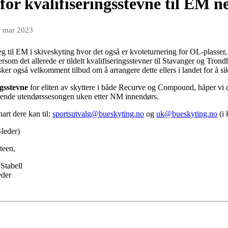
or kvalifiseringsstevne til EM ne
. mar 2023
 seg til EM i skiveskyting hvor det også er kvoteturnering for OL-plasser,
tersom det allerede er tildelt kvalifiseringsstevner til Stavanger og Trond
er også velkomment tilbud om å arrangere dette ellers i landet for å sik
ingsstevne
for eliten av skyttere i både Recurve og Compound, håper vi det
mmende utendørssesongen uken etter NM innendørs.
art dere kan til:
sportsutvalg@bueskyting.no
og
uk@bueskyting.no
(i 
-leder)
teen,
abell
er