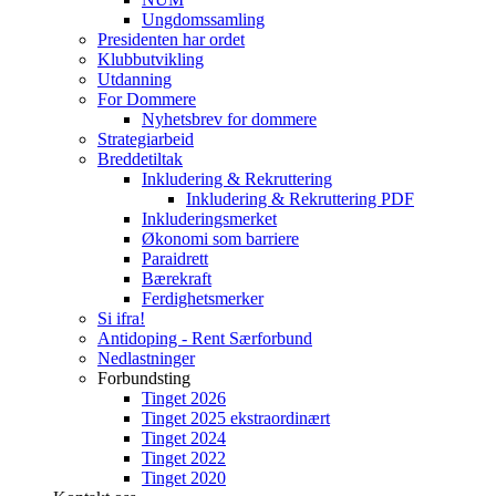
Ungdomssamling
Presidenten har ordet
Klubbutvikling
Utdanning
For Dommere
Nyhetsbrev for dommere
Strategiarbeid
Breddetiltak
Inkludering & Rekruttering
Inkludering & Rekruttering PDF
Inkluderingsmerket
Økonomi som barriere
Paraidrett
Bærekraft
Ferdighetsmerker
Si ifra!
Antidoping - Rent Særforbund
Nedlastninger
Forbundsting
Tinget 2026
Tinget 2025 ekstraordinært
Tinget 2024
Tinget 2022
Tinget 2020