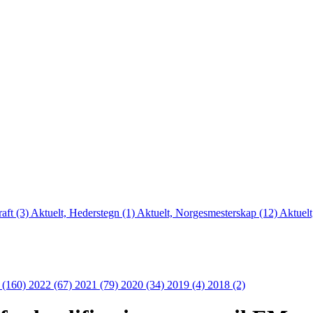
aft (3)
Aktuelt, Hederstegn (1)
Aktuelt, Norgesmesterskap (12)
Aktuelt
 (160)
2022 (67)
2021 (79)
2020 (34)
2019 (4)
2018 (2)