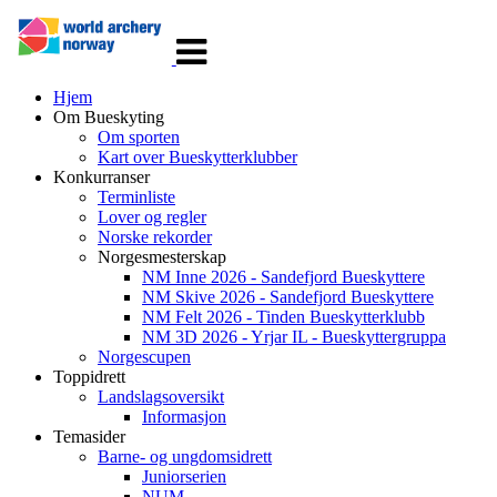
Veksle
navigasjon
Hjem
Om Bueskyting
Om sporten
Kart over Bueskytterklubber
Konkurranser
Terminliste
Lover og regler
Norske rekorder
Norgesmesterskap
NM Inne 2026 - Sandefjord Bueskyttere
NM Skive 2026 - Sandefjord Bueskyttere
NM Felt 2026 - Tinden Bueskytterklubb
NM 3D 2026 - Yrjar IL - Bueskyttergruppa
Norgescupen
Toppidrett
Landslagsoversikt
Informasjon
Temasider
Barne- og ungdomsidrett
Juniorserien
NUM