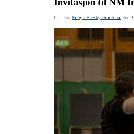
Invitasjon til NM I
Postet av
Norges Bueskytterforbund
den
3