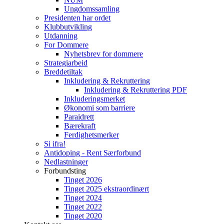
Ungdomssamling
Presidenten har ordet
Klubbutvikling
Utdanning
For Dommere
Nyhetsbrev for dommere
Strategiarbeid
Breddetiltak
Inkludering & Rekruttering
Inkludering & Rekruttering PDF
Inkluderingsmerket
Økonomi som barriere
Paraidrett
Bærekraft
Ferdighetsmerker
Si ifra!
Antidoping - Rent Særforbund
Nedlastninger
Forbundsting
Tinget 2026
Tinget 2025 ekstraordinært
Tinget 2024
Tinget 2022
Tinget 2020