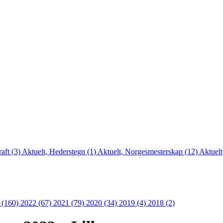
aft (3)
Aktuelt, Hederstegn (1)
Aktuelt, Norgesmesterskap (12)
Aktuelt
 (160)
2022 (67)
2021 (79)
2020 (34)
2019 (4)
2018 (2)