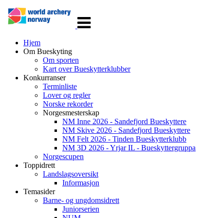
Veksle
navigasjon
Hjem
Om Bueskyting
Om sporten
Kart over Bueskytterklubber
Konkurranser
Terminliste
Lover og regler
Norske rekorder
Norgesmesterskap
NM Inne 2026 - Sandefjord Bueskyttere
NM Skive 2026 - Sandefjord Bueskyttere
NM Felt 2026 - Tinden Bueskytterklubb
NM 3D 2026 - Yrjar IL - Bueskyttergruppa
Norgescupen
Toppidrett
Landslagsoversikt
Informasjon
Temasider
Barne- og ungdomsidrett
Juniorserien
NUM