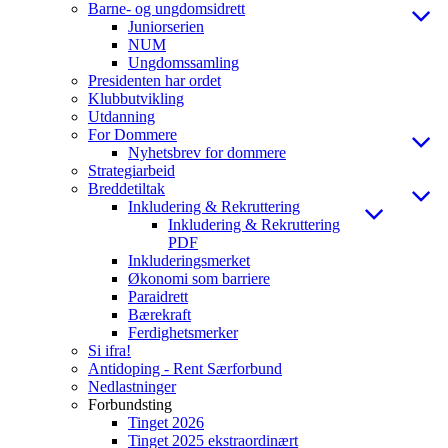
Barne- og ungdomsidrett
Juniorserien
NUM
Ungdomssamling
Presidenten har ordet
Klubbutvikling
Utdanning
For Dommere
Nyhetsbrev for dommere
Strategiarbeid
Breddetiltak
Inkludering & Rekruttering
Inkludering & Rekruttering
PDF
Inkluderingsmerket
Økonomi som barriere
Paraidrett
Bærekraft
Ferdighetsmerker
Si ifra!
Antidoping - Rent Særforbund
Nedlastninger
Forbundsting
Tinget 2026
Tinget 2025 ekstraordinært