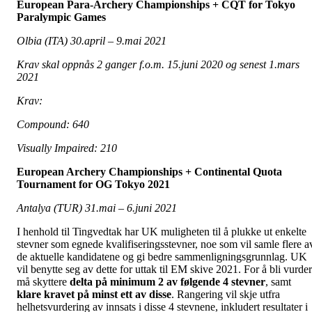
European Para-Archery Championships + CQT for Tokyo
Paralympic Games
Olbia (ITA) 30.april – 9.mai 2021
Krav skal oppnås 2 ganger f.o.m. 15.juni 2020 og senest 1.mars
2021
Krav
:
Compound: 640
Visually Impaired: 210
European Archery Championships + Continental Quota
Tournament for OG Tokyo 2021
Antalya (TUR) 31.mai – 6.juni 2021
I henhold til Tingvedtak har UK muligheten til å plukke ut enkelte
stevner som egnede kvalifiseringsstevner, noe som vil samle flere a
de aktuelle kandidatene og gi bedre sammenligningsgrunnlag. UK
vil benytte seg av dette for uttak til EM skive 2021. For å bli vurder
må skyttere
delta på minimum 2 av følgende 4 stevner
, samt
klare kravet på minst ett av disse
. Rangering vil skje utfra
helhetsvurdering av innsats i disse 4 stevnene, inkludert resultater i