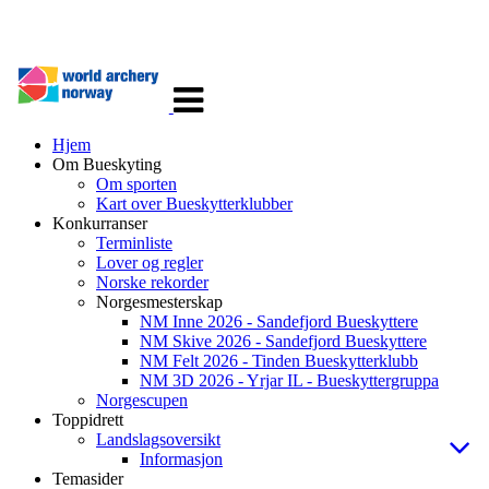
Veksle
navigasjon
Hjem
Om Bueskyting
Om sporten
Kart over Bueskytterklubber
Konkurranser
Terminliste
Lover og regler
Norske rekorder
Norgesmesterskap
NM Inne 2026 - Sandefjord Bueskyttere
NM Skive 2026 - Sandefjord Bueskyttere
NM Felt 2026 - Tinden Bueskytterklubb
NM 3D 2026 - Yrjar IL - Bueskyttergruppa
Norgescupen
Toppidrett
Landslagsoversikt
Informasjon
Temasider