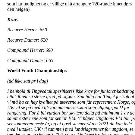
som har mulighet og er villige til å arrangere 720-runde innendørs
den helgen)
Krav
:
Recurve Herrer: 650
Recurve Damer: 620
Compound Herrer: 690
Compound Damer: 665
World Youth Championships
(tid ikke satt pr i dag)
I henhold til Tingvedtak spesifiseres ikke krav for juniorer/kadett og
uttak foretas i større grad på skjønn. Samtidig har Tinget fastsatt at
vi må ha en høy kvalitet på utøverne som får representere Norge, o
UK vil se på nivå i tilsvarende mesterskap som utgangspunkt for
rangering. For å bli vurdert bør skyttere delta på minimum 1 av de
samme stevnene som for senior-EM. Vi håper Ungdoms-VM blir p
sensommeren neste år, og at også stevner våren 2021 da kan telle
med i uttaket. UK vil sammen med landslagstrener for ungdom, se
om det er noen stevner i 2021 som vil telle ekstra for rangeringen.