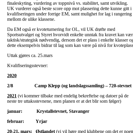
finaleskyting, vurdering av toppnivå vs. stabilitet, samt utvikling.
UK vurderer også beste score opp mot plassering dette kunne gitt i
kvalifiseringen under forrige EM, samt mulighet for lag i rangering
mellom de ulike klassene.
Da EM også er kvoteturnering for OL, vil UK drøfte med
Sportsutvalget og Styret hvorvidt enkelte unntak fra kravet kan vær
taktisk/strategisk nødvendig, dersom det er plass i enkelte klasser o
dette eksempelvis bidrar til lag som kan være på nivå for kvoteplass
Uttak gjøres ca. 25.mars
Kvalifiseringsstevner:
2020
2/8 Camp Klepp (og landslagssamling) – 720-stevnet
2021
(vi kommer tilbake med endelig bekreftelse og datoer på de
neste tre uttaksstevnene, men planen er at det blir som følger)
januar: Krystallstevnet, Stavanger
februar: Yrjar
20-21. mars: Østlandet
(vi vil høre med klubbene om det er noe