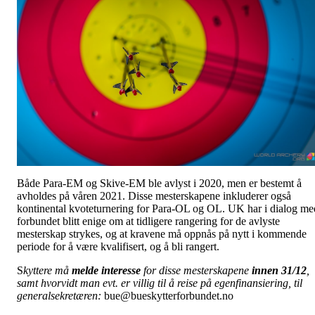
Både Para-EM og Skive-EM ble avlyst i 2020, men er bestemt å
avholdes på våren 2021. Disse mesterskapene inkluderer også
kontinental kvoteturnering for Para-OL og OL. UK har i dialog me
forbundet blitt enige om at tidligere rangering for de avlyste
mesterskap strykes, og at kravene må oppnås på nytt i kommende
periode for å være kvalifisert, og å bli rangert.
S
kyttere må
melde interesse
for disse mesterskapene
innen 31/12
,
samt hvorvidt man evt. er villig til å reise på egenfinansiering, til
generalsekretæren:
bue@bueskytterforbundet.no