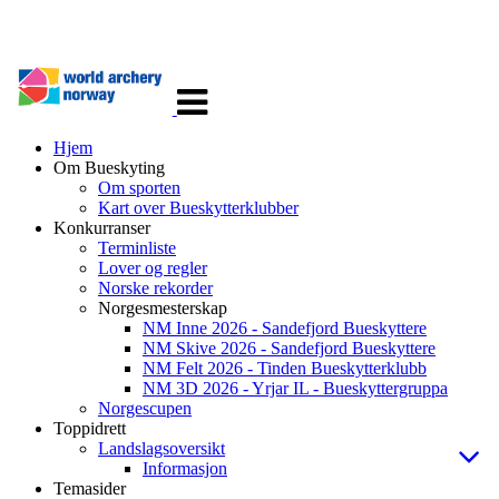
Veksle
navigasjon
Hjem
Om Bueskyting
Om sporten
Kart over Bueskytterklubber
Konkurranser
Terminliste
Lover og regler
Norske rekorder
Norgesmesterskap
NM Inne 2026 - Sandefjord Bueskyttere
NM Skive 2026 - Sandefjord Bueskyttere
NM Felt 2026 - Tinden Bueskytterklubb
NM 3D 2026 - Yrjar IL - Bueskyttergruppa
Norgescupen
Toppidrett
Landslagsoversikt
Informasjon
Temasider