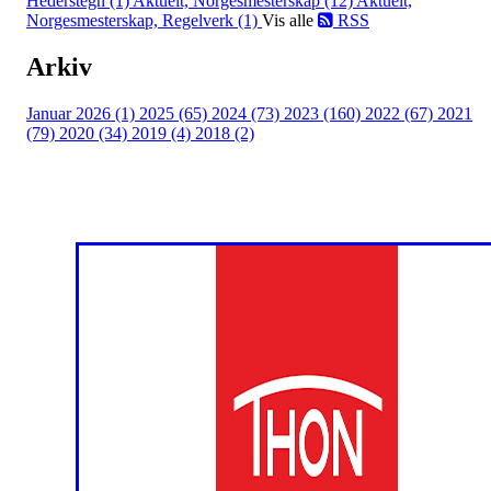
Hederstegn (1)
Aktuelt, Norgesmesterskap (12)
Aktuelt,
Norgesmesterskap, Regelverk (1)
Vis alle
RSS
Arkiv
Januar 2026 (1)
2025 (65)
2024 (73)
2023 (160)
2022 (67)
2021
(79)
2020 (34)
2019 (4)
2018 (2)