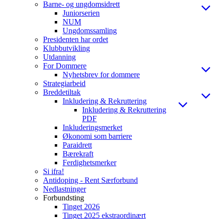
Barne- og ungdomsidrett
Juniorserien
NUM
Ungdomssamling
Presidenten har ordet
Klubbutvikling
Utdanning
For Dommere
Nyhetsbrev for dommere
Strategiarbeid
Breddetiltak
Inkludering & Rekruttering
Inkludering & Rekruttering
PDF
Inkluderingsmerket
Økonomi som barriere
Paraidrett
Bærekraft
Ferdighetsmerker
Si ifra!
Antidoping - Rent Særforbund
Nedlastninger
Forbundsting
Tinget 2026
Tinget 2025 ekstraordinært