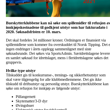
Bueskytterklubbene kan nå søke om spillemidler til refusjon a
innkjøpskostnadene til godkjent utstyr som har fakturadato i
2020. Søknadsfristen er 10. mars.
Det skal fordeles 34 millioner kroner. Ordningen er finansiert via
spillemidlene som kommer fra overskuddet til Norsk Tipping. Det e
ingen endringer i årets opplegg sammenlignet med siste
søknadsrunde. Det søkes via SportsAdmin. Særidrettslagene levere
en samlet søknad for idrettslaget, mens i fleridrettslagene søkes det
gruppevis.
Hvilke type utstyr
Tilskuddet gis til konkurranse-, trenings- og sikkerhetsutstyr som
skal være tilgjengelig for alle klubbmedlemmene. Det gis ikke
tilskudd til driftsutstyr og personlig utstyr. Bueskytterklubbene kan
søke om refusjon for innkjøp av følgende utstyr:
Pilfangernett
Skytematter/3-D dyr
Øvingsbuer
Elektronisk utstyr for tidskontroll