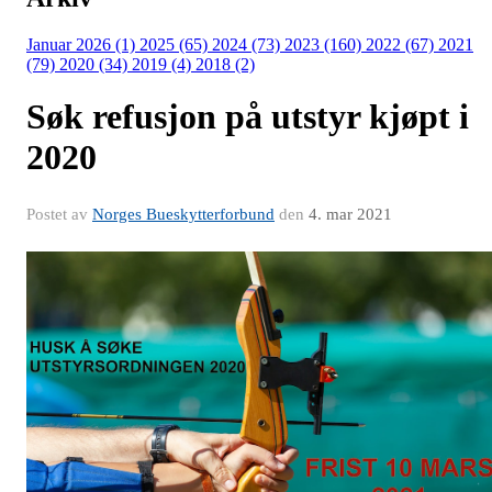
Januar 2026 (1)
2025 (65)
2024 (73)
2023 (160)
2022 (67)
2021
(79)
2020 (34)
2019 (4)
2018 (2)
Søk refusjon på utstyr kjøpt i
2020
Postet av
Norges Bueskytterforbund
den
4. mar 2021