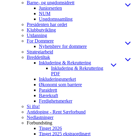
Barne- og ungdomsidrett
Juniorserien
NUM
Ungdomssamling
Presidenten har ordet
Klubbutvikling
Utdanning
For Dommere
Nyhetsbrev for dommere
Strategiarbeid
Breddetiltak
Inkludering & Rekruttering
Inkludering & Rekruttering
PDF
Inkluderingsmerket
Økonomi som barriere
Paraidrett
Bærekraft
Ferdighetsmerker
Si ifra!
Antidoping - Rent Særforbund
Nedlastninger
Forbundsting
Tinget 2026
Tinget 2025 ekstraordinært