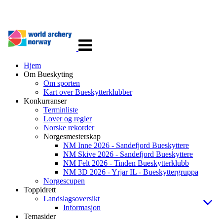
Veksle
navigasjon
Hjem
Om Bueskyting
Om sporten
Kart over Bueskytterklubber
Konkurranser
Terminliste
Lover og regler
Norske rekorder
Norgesmesterskap
NM Inne 2026 - Sandefjord Bueskyttere
NM Skive 2026 - Sandefjord Bueskyttere
NM Felt 2026 - Tinden Bueskytterklubb
NM 3D 2026 - Yrjar IL - Bueskyttergruppa
Norgescupen
Toppidrett
Landslagsoversikt
Informasjon
Temasider