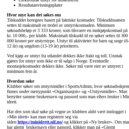
Resultatanvisningsplater
Hvor mye kan det søkes om
Tilskuddet beregnes basert på faktiske kostnader. Tilskuddssatsen
settes til maksimalt en tredel av utstyrskostnaden. Minimum
søknadsbeløp er 3 333 kroner, som tilsvarer en innkjøpskostnad på
kr. 10 000,- per klubb. Maksimalt tilskudd til en søker settes til 300
000 kroner per utstyrstype. Utstyr til aktiviteter for barn og unge (6
12 år) og ungdom (13-19 år) prioriteres.
Ved kjøp av utstyr fra utlandet dekkes ikke frakt og toll. Unntak
gjøres for utstyr som ikke er til salgs i Norge. Eventuelle
montasjekostnader dekkes ikke. Søker må være eier av utstyret i
minimum fem år.
Hvordan søke
Klubber søker om utstyrsmidler i SportsAdmin, hvor søknadsskje
finnes under menypunkt «Organisasjon» og «Utstyrsmidler». Man
benytter samme brukernavn og passord som man ellers bruker i Mi
idrett.
Har den som skal søke på vegne av klubben aldri vært innlogget i
«Min idrett» kan man registrere seg via
siden
https://minidrett.nif.no/
og klikker på «Ny bruker». Om ma
har glemt brukernavn eller passord, klikker man på «Glemt