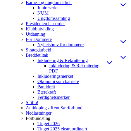
Barne- og ungdomsidrett
Juniorserien
NUM
Ungdomssamling
Presidenten har ordet
Klubbutvikling
Utdanning
For Dommere
Nyhetsbrev for dommere
Strategiarbeid
Breddetiltak
Inkludering & Rekruttering
Inkludering & Rekruttering
PDF
Inkluderingsmerket
Økonomi som barriere
Paraidrett
Bærekraft
Ferdighetsmerker
Si ifra!
Antidoping - Rent Særforbund
Nedlastninger
Forbundsting
Tinget 2026
Tinget 2025 ekstraordinært