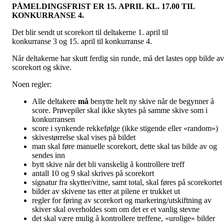
PÅMELDINGSFRIST ER
15
.
APRIL
KL. 17.00
TIL
KONKURRANSE
4
.
Det blir sendt ut scorekort til deltakerne 1. april til
konkurranse 3 og 15. april til konkurranse 4.
Når deltakerne har skutt ferdig sin runde, må det lastes opp bilde av
scorekort og skive.
Noen regler:
Alle deltakere
må
benytte helt ny skive når de begynner å
score. Prøvepiler skal ikke skytes på samme skive som i
konkurransen
score i synkende rekkefølge (ikke stigende eller «random»)
skivestørrelse skal vises på bildet
man skal føre manuelle scorekort, dette skal tas bilde av og
sendes inn
bytt skive når det bli vanskelig å kontrollere treff
antall 10 og 9 skal skrives på scorekort
signatur fra skytter/vitne, samt total, skal føres på scorekortet
bilder av skivene tas etter at pilene er trukket ut
regler for føring av scorekort og markering/utskiftning av
skiver skal overholdes som om det er et vanlig stevne
det skal være mulig å kontrollere treffene, «urolige» bilder