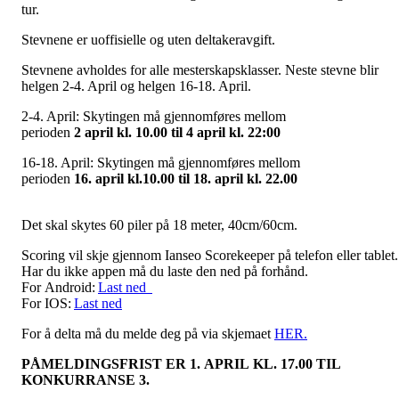
tur.
Stevnene er uoffisielle og uten deltakeravgift.
Stevnene avholdes for alle mesterskapsklasser. Neste stevne blir
helgen 2-4. April og helgen 16-18. April.
2-4. April: Skytingen må gjennomføres mellom
perioden
2
april
kl.
10.00
til
4
april
kl. 22:00
16-18. April: Skytingen må gjennomføres mellom
perioden
1
6
.
april
kl.10.00 til
18
.
april
kl. 22.00
Det skal skytes 60 piler på 18 meter, 40cm/60cm.
Scoring vil skje gjennom Ianseo Scorekeeper på telefon eller tablet.
Har du ikke appen må du laste den ned på forhånd.
For Android:
Last ned
For IOS:
Last ned
For å delta må du melde deg på via skjemaet
HER.
PÅMELDINGSFRIST ER
1
.
APRIL
KL. 17.00
TIL
KONKURRANSE
3
.