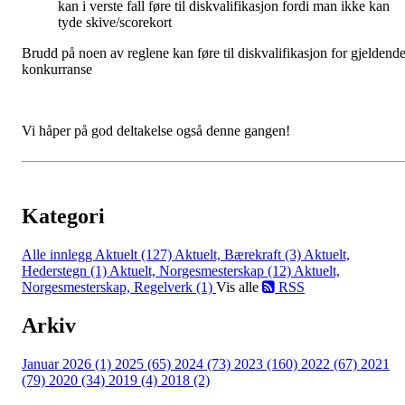
kan i verste fall føre til diskvalifikasjon fordi man ikke kan
tyde skive/scorekort
Brudd på noen av reglene kan føre til diskvalifikasjon for gjeldend
konkurranse
Vi håper på god deltakelse også denne gangen!
Kategori
Alle innlegg
Aktuelt (127)
Aktuelt, Bærekraft (3)
Aktuelt,
Hederstegn (1)
Aktuelt, Norgesmesterskap (12)
Aktuelt,
Norgesmesterskap, Regelverk (1)
Vis alle
RSS
Arkiv
Januar 2026 (1)
2025 (65)
2024 (73)
2023 (160)
2022 (67)
2021
(79)
2020 (34)
2019 (4)
2018 (2)