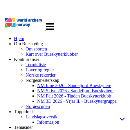
Veksle
navigasjon
Hjem
Om Bueskyting
Om sporten
Kart over Bueskytterklubber
Konkurranser
Terminliste
Lover og regler
Norske rekorder
Norgesmesterskap
NM Inne 2026 - Sandefjord Bueskyttere
NM Skive 2026 - Sandefjord Bueskyttere
NM Felt 2026 - Tinden Bueskytterklubb
NM 3D 2026 - Yrjar IL - Bueskyttergruppa
Norgescupen
Toppidrett
Landslagsoversikt
Informasjon
Temasider