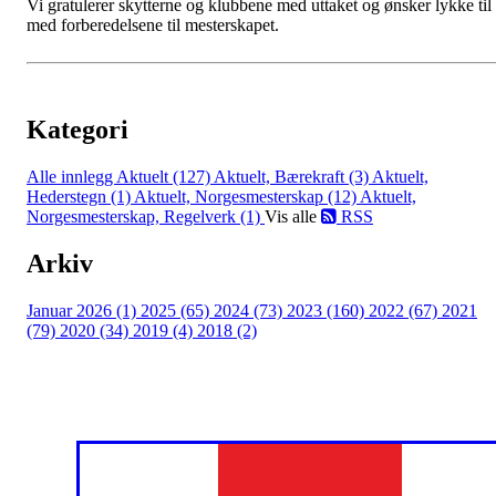
Vi gratulerer skytterne og klubbene med uttaket og ønsker lykke til
med forberedelsene til mesterskapet.
Kategori
Alle innlegg
Aktuelt (127)
Aktuelt, Bærekraft (3)
Aktuelt,
Hederstegn (1)
Aktuelt, Norgesmesterskap (12)
Aktuelt,
Norgesmesterskap, Regelverk (1)
Vis alle
RSS
Arkiv
Januar 2026 (1)
2025 (65)
2024 (73)
2023 (160)
2022 (67)
2021
(79)
2020 (34)
2019 (4)
2018 (2)