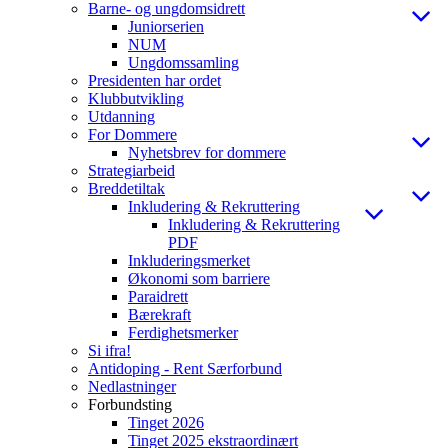
Barne- og ungdomsidrett
Juniorserien
NUM
Ungdomssamling
Presidenten har ordet
Klubbutvikling
Utdanning
For Dommere
Nyhetsbrev for dommere
Strategiarbeid
Breddetiltak
Inkludering & Rekruttering
Inkludering & Rekruttering
PDF
Inkluderingsmerket
Økonomi som barriere
Paraidrett
Bærekraft
Ferdighetsmerker
Si ifra!
Antidoping - Rent Særforbund
Nedlastninger
Forbundsting
Tinget 2026
Tinget 2025 ekstraordinært