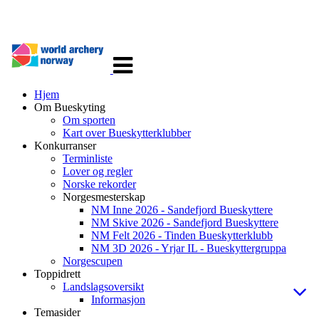
Veksle
navigasjon
Hjem
Om Bueskyting
Om sporten
Kart over Bueskytterklubber
Konkurranser
Terminliste
Lover og regler
Norske rekorder
Norgesmesterskap
NM Inne 2026 - Sandefjord Bueskyttere
NM Skive 2026 - Sandefjord Bueskyttere
NM Felt 2026 - Tinden Bueskytterklubb
NM 3D 2026 - Yrjar IL - Bueskyttergruppa
Norgescupen
Toppidrett
Landslagsoversikt
Informasjon
Temasider