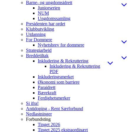
Barne- og ungdomsidrett
Juniorserien
NUM
Ungdomssamling
Presidenten har ordet
Klubbutvikling
Utdanning
For Dommere
Nyhetsbrev for dommere
Strategiarbeid
Breddetiltak
Inkludering & Rekruttering
Inkludering & Rekruttering
PDF
Inkluderingsmerket
Økonomi som barriere
Paraidrett
Bærekraft
Ferdighetsmerker
Si ifra!
Antidoping - Rent Særforbund
Nedlastninger
Forbundsting
Tinget 2026
Tinget 2025 ekstraordinært