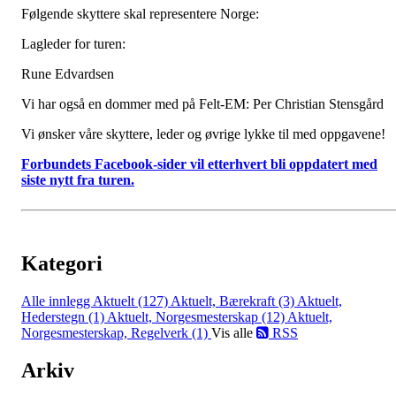
Følgende skyttere skal representere Norge:
Lagleder for turen:
Rune Edvardsen
Vi har også en dommer med på Felt-EM: Per Christian Stensgård
Vi ønsker våre skyttere, leder og øvrige lykke til med oppgavene!
Forbundets Facebook-sider vil etterhvert bli oppdatert med
siste nytt fra turen.
Kategori
Alle innlegg
Aktuelt (127)
Aktuelt, Bærekraft (3)
Aktuelt,
Hederstegn (1)
Aktuelt, Norgesmesterskap (12)
Aktuelt,
Norgesmesterskap, Regelverk (1)
Vis alle
RSS
Arkiv