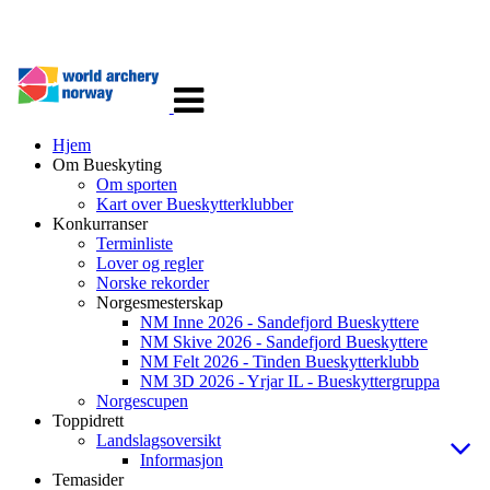
Veksle
navigasjon
Hjem
Om Bueskyting
Om sporten
Kart over Bueskytterklubber
Konkurranser
Terminliste
Lover og regler
Norske rekorder
Norgesmesterskap
NM Inne 2026 - Sandefjord Bueskyttere
NM Skive 2026 - Sandefjord Bueskyttere
NM Felt 2026 - Tinden Bueskytterklubb
NM 3D 2026 - Yrjar IL - Bueskyttergruppa
Norgescupen
Toppidrett
Landslagsoversikt
Informasjon
Temasider