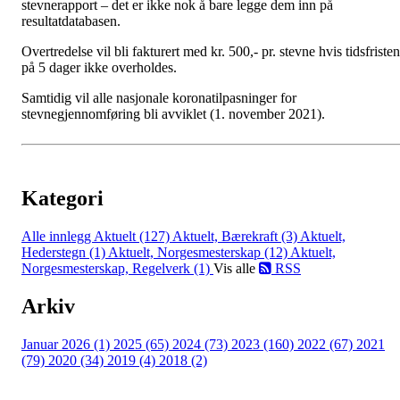
stevnerapport – det er ikke nok å bare legge dem inn på
resultatdatabasen.
Overtredelse vil bli fakturert med kr. 500,- pr. stevne hvis tidsfristen
på 5 dager ikke overholdes.
Samtidig vil alle nasjonale koronatilpasninger for
stevnegjennomføring bli avviklet (1. november 2021).
Kategori
Alle innlegg
Aktuelt (127)
Aktuelt, Bærekraft (3)
Aktuelt,
Hederstegn (1)
Aktuelt, Norgesmesterskap (12)
Aktuelt,
Norgesmesterskap, Regelverk (1)
Vis alle
RSS
Arkiv
Januar 2026 (1)
2025 (65)
2024 (73)
2023 (160)
2022 (67)
2021
(79)
2020 (34)
2019 (4)
2018 (2)