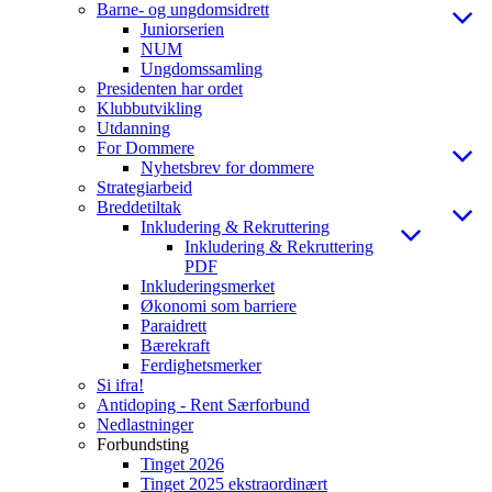
Barne- og ungdomsidrett
Juniorserien
NUM
Ungdomssamling
Presidenten har ordet
Klubbutvikling
Utdanning
For Dommere
Nyhetsbrev for dommere
Strategiarbeid
Breddetiltak
Inkludering & Rekruttering
Inkludering & Rekruttering
PDF
Inkluderingsmerket
Økonomi som barriere
Paraidrett
Bærekraft
Ferdighetsmerker
Si ifra!
Antidoping - Rent Særforbund
Nedlastninger
Forbundsting
Tinget 2026
Tinget 2025 ekstraordinært