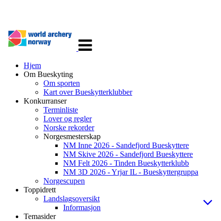
Veksle
navigasjon
Hjem
Om Bueskyting
Om sporten
Kart over Bueskytterklubber
Konkurranser
Terminliste
Lover og regler
Norske rekorder
Norgesmesterskap
NM Inne 2026 - Sandefjord Bueskyttere
NM Skive 2026 - Sandefjord Bueskyttere
NM Felt 2026 - Tinden Bueskytterklubb
NM 3D 2026 - Yrjar IL - Bueskyttergruppa
Norgescupen
Toppidrett
Landslagsoversikt
Informasjon
Temasider