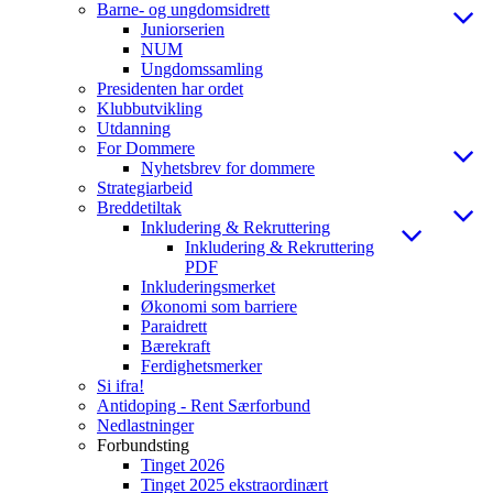
Barne- og ungdomsidrett
Juniorserien
NUM
Ungdomssamling
Presidenten har ordet
Klubbutvikling
Utdanning
For Dommere
Nyhetsbrev for dommere
Strategiarbeid
Breddetiltak
Inkludering & Rekruttering
Inkludering & Rekruttering
PDF
Inkluderingsmerket
Økonomi som barriere
Paraidrett
Bærekraft
Ferdighetsmerker
Si ifra!
Antidoping - Rent Særforbund
Nedlastninger
Forbundsting
Tinget 2026
Tinget 2025 ekstraordinært