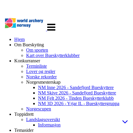
Veksle
navigasjon
Hjem
Om Bueskyting
Om sporten
Kart over Bueskytterklubber
Konkurranser
Terminliste
Lover og regler
Norske rekorder
Norgesmesterskap
NM Inne 2026 - Sandefjord Bueskyttere
NM Skive 2026 - Sandefjord Bueskyttere
NM Felt 2026 - Tinden Bueskytterklubb
NM 3D 2026 - Yrjar IL - Bueskyttergruppa
Norgescupen
Toppidrett
Landslagsoversikt
Informasjon
Temasider