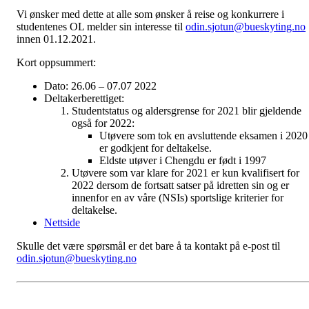
Vi ønsker med dette at alle som ønsker å reise og konkurrere i
studentenes OL melder sin interesse til
odin.sjotun@bueskyting.no
innen 01.12.2021.
Kort oppsummert:
Dato: 26.06 – 07.07 2022
Deltakerberettiget:
Studentstatus og aldersgrense for 2021 blir gjeldende
også for 2022:
Utøvere som tok en avsluttende eksamen i 2020
er godkjent for deltakelse.
Eldste utøver i Chengdu er født i 1997
Utøvere som var klare for 2021 er kun kvalifisert for
2022 dersom de fortsatt satser på idretten sin og er
innenfor en av våre (NSIs) sportslige kriterier for
deltakelse.
Nettside
Skulle det være spørsmål er det bare å ta kontakt på e-post til
odin.sjotun@bueskyting.no