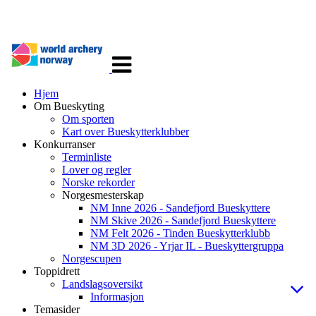
Veksle
navigasjon
Hjem
Om Bueskyting
Om sporten
Kart over Bueskytterklubber
Konkurranser
Terminliste
Lover og regler
Norske rekorder
Norgesmesterskap
NM Inne 2026 - Sandefjord Bueskyttere
NM Skive 2026 - Sandefjord Bueskyttere
NM Felt 2026 - Tinden Bueskytterklubb
NM 3D 2026 - Yrjar IL - Bueskyttergruppa
Norgescupen
Toppidrett
Landslagsoversikt
Informasjon
Temasider