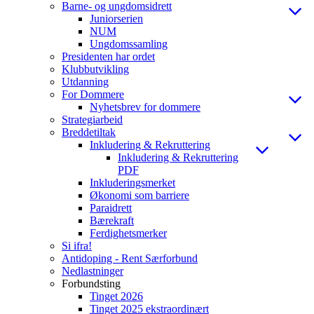
Barne- og ungdomsidrett
Juniorserien
NUM
Ungdomssamling
Presidenten har ordet
Klubbutvikling
Utdanning
For Dommere
Nyhetsbrev for dommere
Strategiarbeid
Breddetiltak
Inkludering & Rekruttering
Inkludering & Rekruttering
PDF
Inkluderingsmerket
Økonomi som barriere
Paraidrett
Bærekraft
Ferdighetsmerker
Si ifra!
Antidoping - Rent Særforbund
Nedlastninger
Forbundsting
Tinget 2026
Tinget 2025 ekstraordinært