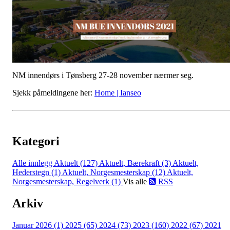
NM innendørs i Tønsberg 27-28 november nærmer seg.
Sjekk påmeldingene her:
Home | Ianseo
Kategori
Alle innlegg
Aktuelt (127)
Aktuelt, Bærekraft (3)
Aktuelt,
Hederstegn (1)
Aktuelt, Norgesmesterskap (12)
Aktuelt,
Norgesmesterskap, Regelverk (1)
Vis alle
RSS
Arkiv
Januar 2026 (1)
2025 (65)
2024 (73)
2023 (160)
2022 (67)
2021