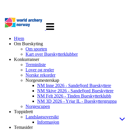
Veksle
navigasjon
Hjem
Om Bueskyting
Om sporten
Kart over Bueskytterklubber
Konkurranser
Terminliste
Lover og regler
Norske rekorder
Norgesmesterskap
NM Inne 2026 - Sandefjord Bueskyttere
NM Skive 2026 - Sandefjord Bueskyttere
NM Felt 2026 - Tinden Bueskytterklubb
NM 3D 2026 - Yrjar IL - Bueskyttergruppa
Norgescupen
Toppidrett
Landslagsoversikt
Informasjon
Temasider