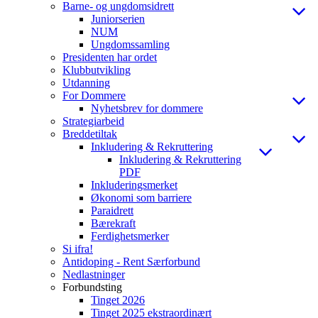
Barne- og ungdomsidrett
Juniorserien
NUM
Ungdomssamling
Presidenten har ordet
Klubbutvikling
Utdanning
For Dommere
Nyhetsbrev for dommere
Strategiarbeid
Breddetiltak
Inkludering & Rekruttering
Inkludering & Rekruttering
PDF
Inkluderingsmerket
Økonomi som barriere
Paraidrett
Bærekraft
Ferdighetsmerker
Si ifra!
Antidoping - Rent Særforbund
Nedlastninger
Forbundsting
Tinget 2026
Tinget 2025 ekstraordinært