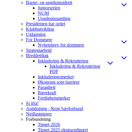
Barne- og ungdomsidrett
Juniorserien
NUM
Ungdomssamling
Presidenten har ordet
Klubbutvikling
Utdanning
For Dommere
Nyhetsbrev for dommere
Strategiarbeid
Breddetiltak
Inkludering & Rekruttering
Inkludering & Rekruttering
PDF
Inkluderingsmerket
Økonomi som barriere
Paraidrett
Bærekraft
Ferdighetsmerker
Si ifra!
Antidoping - Rent Særforbund
Nedlastninger
Forbundsting
Tinget 2026
Tinget 2025 ekstraordinært