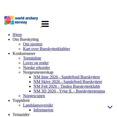
Veksle
navigasjon
Hjem
Om Bueskyting
Om sporten
Kart over Bueskytterklubber
Konkurranser
Terminliste
Lover og regler
Norske rekorder
Norgesmesterskap
NM Inne 2026 - Sandefjord Bueskyttere
NM Skive 2026 - Sandefjord Bueskyttere
NM Felt 2026 - Tinden Bueskytterklubb
NM 3D 2026 - Yrjar IL - Bueskyttergruppa
Norgescupen
Toppidrett
Landslagsoversikt
Informasjon
Temasider