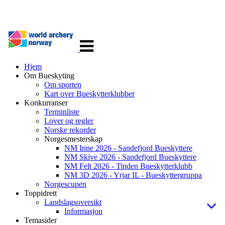
Veksle
navigasjon
Hjem
Om Bueskyting
Om sporten
Kart over Bueskytterklubber
Konkurranser
Terminliste
Lover og regler
Norske rekorder
Norgesmesterskap
NM Inne 2026 - Sandefjord Bueskyttere
NM Skive 2026 - Sandefjord Bueskyttere
NM Felt 2026 - Tinden Bueskytterklubb
NM 3D 2026 - Yrjar IL - Bueskyttergruppa
Norgescupen
Toppidrett
Landslagsoversikt
Informasjon
Temasider