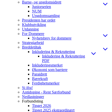
Barne- og ungdomsidrett
Juniorserien
NUM
Ungdomssamling
Presidenten har ordet
Klubbutvikling
Utdanning
For Dommere
Nyhetsbrev for dommere
Strategiarbeid
Breddetiltak
Inkludering & Rekruttering
Inkludering & Rekruttering
PDF
Inkluderingsmerket
Økonomi som barriere
Paraidrett
Bærekraft
Ferdighetsmerker
Si ifra!
Antidoping - Rent Særforbund
Nedlastninger
Forbundsting
Tinget 2026
Tinget 2025 ekstraordinært