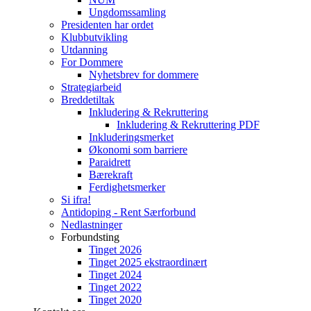
Ungdomssamling
Presidenten har ordet
Klubbutvikling
Utdanning
For Dommere
Nyhetsbrev for dommere
Strategiarbeid
Breddetiltak
Inkludering & Rekruttering
Inkludering & Rekruttering PDF
Inkluderingsmerket
Økonomi som barriere
Paraidrett
Bærekraft
Ferdighetsmerker
Si ifra!
Antidoping - Rent Særforbund
Nedlastninger
Forbundsting
Tinget 2026
Tinget 2025 ekstraordinært
Tinget 2024
Tinget 2022
Tinget 2020