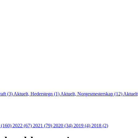
aft (3)
Aktuelt, Hederstegn (1)
Aktuelt, Norgesmesterskap (12)
Aktuelt
 (160)
2022 (67)
2021 (79)
2020 (34)
2019 (4)
2018 (2)