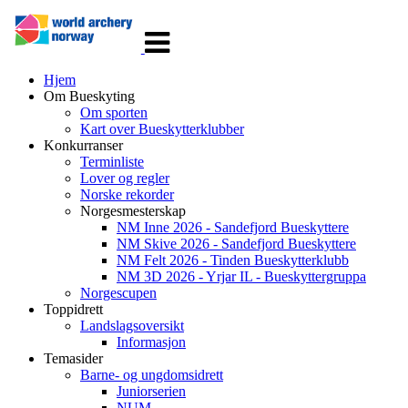
Veksle
navigasjon
Hjem
Om Bueskyting
Om sporten
Kart over Bueskytterklubber
Konkurranser
Terminliste
Lover og regler
Norske rekorder
Norgesmesterskap
NM Inne 2026 - Sandefjord Bueskyttere
NM Skive 2026 - Sandefjord Bueskyttere
NM Felt 2026 - Tinden Bueskytterklubb
NM 3D 2026 - Yrjar IL - Bueskyttergruppa
Norgescupen
Toppidrett
Landslagsoversikt
Informasjon
Temasider
Barne- og ungdomsidrett
Juniorserien
NUM