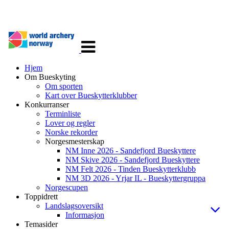
Veksle
navigasjon
Hjem
Om Bueskyting
Om sporten
Kart over Bueskytterklubber
Konkurranser
Terminliste
Lover og regler
Norske rekorder
Norgesmesterskap
NM Inne 2026 - Sandefjord Bueskyttere
NM Skive 2026 - Sandefjord Bueskyttere
NM Felt 2026 - Tinden Bueskytterklubb
NM 3D 2026 - Yrjar IL - Bueskyttergruppa
Norgescupen
Toppidrett
Landslagsoversikt
Informasjon
Temasider