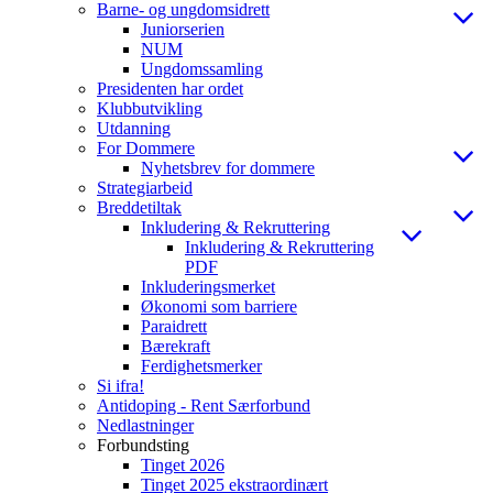
Barne- og ungdomsidrett
Juniorserien
NUM
Ungdomssamling
Presidenten har ordet
Klubbutvikling
Utdanning
For Dommere
Nyhetsbrev for dommere
Strategiarbeid
Breddetiltak
Inkludering & Rekruttering
Inkludering & Rekruttering
PDF
Inkluderingsmerket
Økonomi som barriere
Paraidrett
Bærekraft
Ferdighetsmerker
Si ifra!
Antidoping - Rent Særforbund
Nedlastninger
Forbundsting
Tinget 2026
Tinget 2025 ekstraordinært