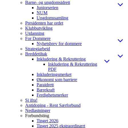
Barne- og ungdomsidrett
Juniorserien
NUM
Ungdomssamling
Presidenten har ordet
Klubbutvikling
Utdanning
For Dommere
Nyhetsbrev for dommere
Strategiarbeid
Breddetiltak
Inkludering & Rekruttering
Inkludering & Rekruttering
PDF
Inkluderingsmerket
Økonomi som barriere
Paraidrett
Bærekraft
Ferdighetsmerker
Si ifra!
Antidoping - Rent Særforbund
Nedlastninger
Forbundsting
Tinget 2026
Tinget 2025 ekstraordinært