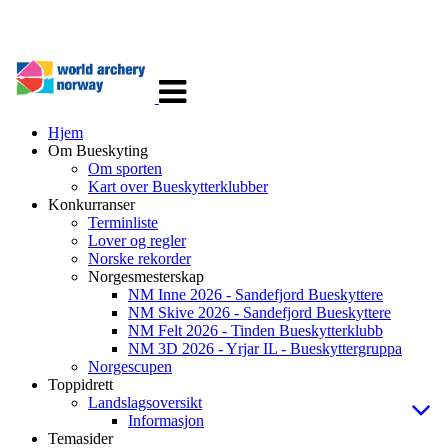
Veksle
navigasjon
Hjem
Om Bueskyting
Om sporten
Kart over Bueskytterklubber
Konkurranser
Terminliste
Lover og regler
Norske rekorder
Norgesmesterskap
NM Inne 2026 - Sandefjord Bueskyttere
NM Skive 2026 - Sandefjord Bueskyttere
NM Felt 2026 - Tinden Bueskytterklubb
NM 3D 2026 - Yrjar IL - Bueskyttergruppa
Norgescupen
Toppidrett
Landslagsoversikt
Informasjon
Temasider