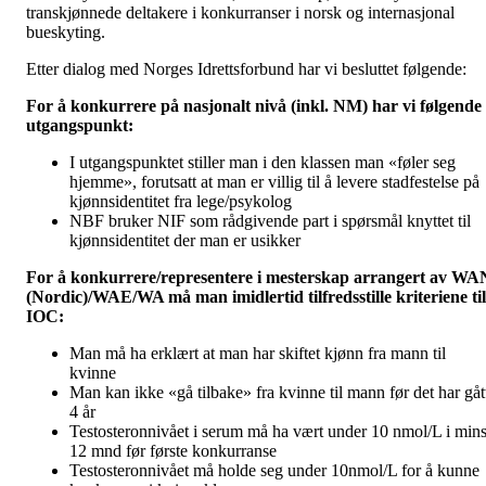
transkjønnede deltakere i konkurranser i norsk og internasjonal
bueskyting.
Etter dialog med Norges Idrettsforbund har vi besluttet følgende:
For å konkurrere på nasjonalt nivå (inkl. NM) har vi følgende
utgangspunkt:
I utgangspunktet stiller man i den klassen man «føler seg
hjemme», forutsatt at man er villig til å levere stadfestelse på
kjønnsidentitet fra lege/psykolog
NBF bruker NIF som rådgivende part i spørsmål knyttet til
kjønnsidentitet der man er usikker
For å konkurrere/representere i mesterskap arrangert av WA
(Nordic)/WAE/WA må man imidlertid tilfredsstille kriteriene til
IOC:
Man må ha erklært at man har skiftet kjønn fra mann til
kvinne
Man kan ikke «gå tilbake» fra kvinne til mann før det har gåt
4 år
Testosteronnivået i serum må ha vært under 10 nmol/L i mins
12 mnd før første konkurranse
Testosteronnivået må holde seg under 10nmol/L for å kunne