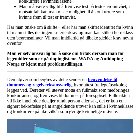
konkurrere i kvinneklassene
Man må være villig til å fremvise test på testosteronnivået, i
motsatt fall kan man miste mulighet til å konkurrere som
kvinne frem til test er fremvist.
Har man ønske om å skifte – eller har man skiftet identitet fra kvin
til mann stilles det ingen kriterier/krav og man kan stille i herreklas
uten begrensninger. Vil man imidlertid gå tilbake gjelder krav nevnt
ovenfor.
Man er selv ansvarlig for å søke om fritak dersom man tar
legemidler som er på dopinglistene. WADA og Antidoping
Norge er kjent med problemstillingen.
Den utøver som berøres av dette sender en
henvendelse til
dommer- og regelverksansvarlig
, hvor attest fra lege/psykolog
legges ved. Deretter vil utøver motta en fullmakt som medbringes
konkurranser, og fremvises til dommer på forespørsel. Fullmakten
vil ikke inneholde detaljer rundt person eller sak, det er kun en
signert bekreftelse på at angjeldende utøver kan stille i kvinneklass
og konkurrere på like vilkår som øvrige kvinnelige utøvere.