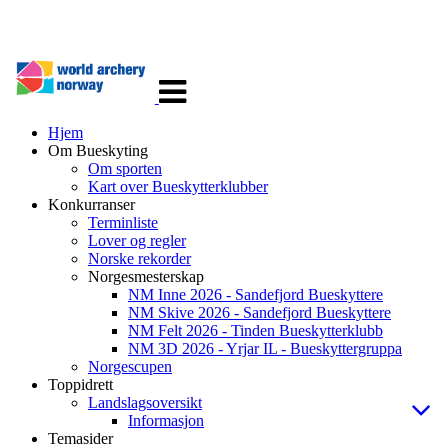
Veksle
navigasjon
Hjem
Om Bueskyting
Om sporten
Kart over Bueskytterklubber
Konkurranser
Terminliste
Lover og regler
Norske rekorder
Norgesmesterskap
NM Inne 2026 - Sandefjord Bueskyttere
NM Skive 2026 - Sandefjord Bueskyttere
NM Felt 2026 - Tinden Bueskytterklubb
NM 3D 2026 - Yrjar IL - Bueskyttergruppa
Norgescupen
Toppidrett
Landslagsoversikt
Informasjon
Temasider