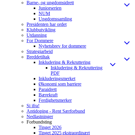
Barne- og ungdomsidrett
Juniorserien
NUM
Ungdomssamling
Presidenten har ordet
Klubbutvikling
Utdanning
For Dommere
Nyhetsbrev for dommere
Strategiarbeid
Breddetiltak
Inkludering & Rekruttering
Inkludering & Rekruttering
PDF
Inkluderingsmerket
Økonomi som barriere
Paraidrett
Bærekraft
Ferdighetsmerker
Si ifra!
Antidoping - Rent Særforbund
Nedlastninger
Forbundsting
Tinget 2026
Tinget 2025 ekstraordinært