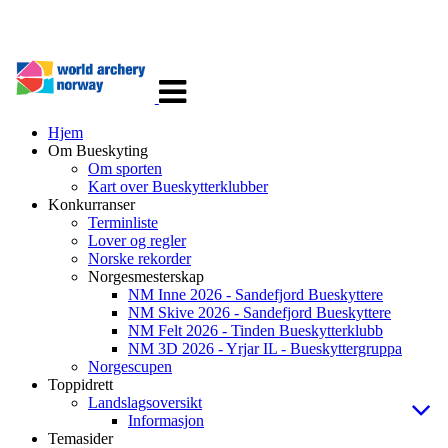
Veksle
navigasjon
Hjem
Om Bueskyting
Om sporten
Kart over Bueskytterklubber
Konkurranser
Terminliste
Lover og regler
Norske rekorder
Norgesmesterskap
NM Inne 2026 - Sandefjord Bueskyttere
NM Skive 2026 - Sandefjord Bueskyttere
NM Felt 2026 - Tinden Bueskytterklubb
NM 3D 2026 - Yrjar IL - Bueskyttergruppa
Norgescupen
Toppidrett
Landslagsoversikt
Informasjon
Temasider