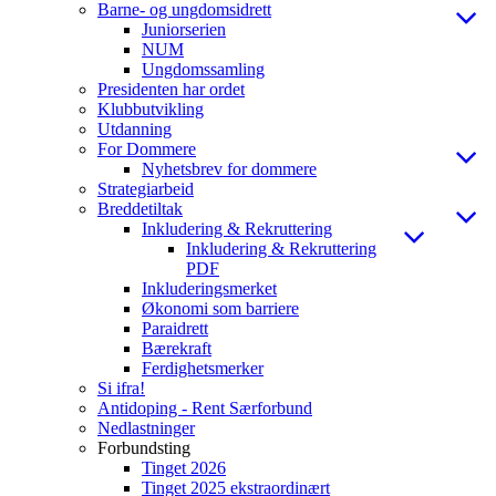
Barne- og ungdomsidrett
Juniorserien
NUM
Ungdomssamling
Presidenten har ordet
Klubbutvikling
Utdanning
For Dommere
Nyhetsbrev for dommere
Strategiarbeid
Breddetiltak
Inkludering & Rekruttering
Inkludering & Rekruttering
PDF
Inkluderingsmerket
Økonomi som barriere
Paraidrett
Bærekraft
Ferdighetsmerker
Si ifra!
Antidoping - Rent Særforbund
Nedlastninger
Forbundsting
Tinget 2026
Tinget 2025 ekstraordinært