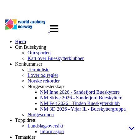
Veksle
navigasjon
Hjem
Om Bueskyting
Om sporten
Kart over Bueskytterklubber
Konkurranser
Terminliste
Lover og regler
Norske rekorder
Norgesmesterskap
NM Inne 2026 - Sandefjord Bueskyttere
NM Skive 2026 - Sandefjord Bueskyttere
NM Felt 2026 - Tinden Bueskytterklubb
NM 3D 2026 - Yrjar IL - Bueskyttergruppa
Norgescupen
Toppidrett
Landslagsoversikt
Informasjon
Temasider