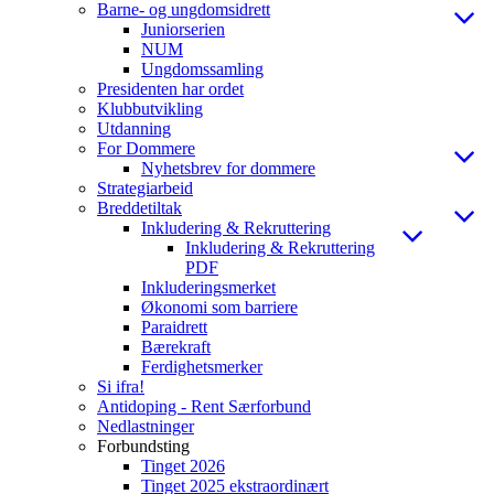
Barne- og ungdomsidrett
Juniorserien
NUM
Ungdomssamling
Presidenten har ordet
Klubbutvikling
Utdanning
For Dommere
Nyhetsbrev for dommere
Strategiarbeid
Breddetiltak
Inkludering & Rekruttering
Inkludering & Rekruttering
PDF
Inkluderingsmerket
Økonomi som barriere
Paraidrett
Bærekraft
Ferdighetsmerker
Si ifra!
Antidoping - Rent Særforbund
Nedlastninger
Forbundsting
Tinget 2026
Tinget 2025 ekstraordinært