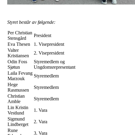
Styret består av følgende:
Per Christian
President
Stensgård
Eva Thesen
1. Visepresident
Valter
2. Visepresident
Kristiansen
Odin Foss
Styremedlem og
Sjøtun
Ungdomsrepresentant
Laila Fevang
Styremedlem
Marzouk
Hege
Styremedlem
Rasmussen
Christian
Styremedlem
Amble
Lin Kristin
1. Vara
Vestlund
Sigmund
2. Vara
Lindberget
Rune
3. Vara