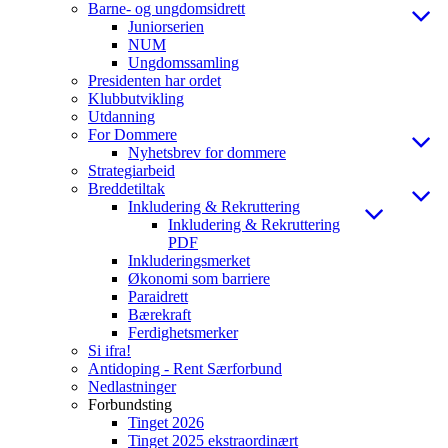
Barne- og ungdomsidrett
Juniorserien
NUM
Ungdomssamling
Presidenten har ordet
Klubbutvikling
Utdanning
For Dommere
Nyhetsbrev for dommere
Strategiarbeid
Breddetiltak
Inkludering & Rekruttering
Inkludering & Rekruttering
PDF
Inkluderingsmerket
Økonomi som barriere
Paraidrett
Bærekraft
Ferdighetsmerker
Si ifra!
Antidoping - Rent Særforbund
Nedlastninger
Forbundsting
Tinget 2026
Tinget 2025 ekstraordinært