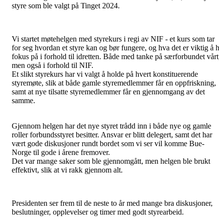
styre som ble valgt på Tinget 2024.
Vi startet møtehelgen med styrekurs i regi av NIF - et kurs som tar
for seg hvordan et styre kan og bør fungere, og hva det er viktig å 
fokus på i forhold til idretten. Både med tanke på særforbundet vårt
men også i forhold til NIF.
Et slikt styrekurs har vi valgt å holde på hvert konstituerende
styremøte, slik at både gamle styremedlemmer får en oppfriskning,
samt at nye tilsatte styremedlemmer får en gjennomgang av det
samme.
Gjennom helgen har det nye styret trådd inn i både nye og gamle
roller forbundsstyret besitter. Ansvar er blitt delegert, samt det har
vært gode diskusjoner rundt bordet som vi ser vil komme Bue-
Norge til gode i årene fremover.
Det var mange saker som ble gjennomgått, men helgen ble brukt
effektivt, slik at vi rakk gjennom alt.
Presidenten ser frem til de neste to år med mange bra diskusjoner,
beslutninger, opplevelser og timer med godt styrearbeid.