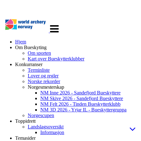
Veksle
navigasjon
Hjem
Om Bueskyting
Om sporten
Kart over Bueskytterklubber
Konkurranser
Terminliste
Lover og regler
Norske rekorder
Norgesmesterskap
NM Inne 2026 - Sandefjord Bueskyttere
NM Skive 2026 - Sandefjord Bueskyttere
NM Felt 2026 - Tinden Bueskytterklubb
NM 3D 2026 - Yrjar IL - Bueskyttergruppa
Norgescupen
Toppidrett
Landslagsoversikt
Informasjon
Temasider