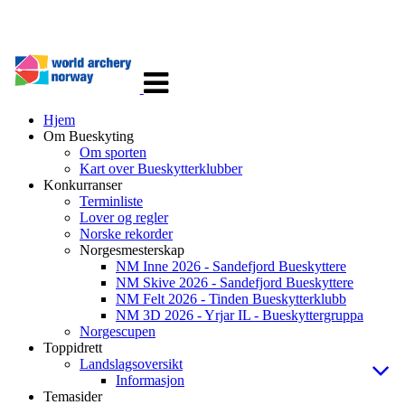
Veksle
navigasjon
Hjem
Om Bueskyting
Om sporten
Kart over Bueskytterklubber
Konkurranser
Terminliste
Lover og regler
Norske rekorder
Norgesmesterskap
NM Inne 2026 - Sandefjord Bueskyttere
NM Skive 2026 - Sandefjord Bueskyttere
NM Felt 2026 - Tinden Bueskytterklubb
NM 3D 2026 - Yrjar IL - Bueskyttergruppa
Norgescupen
Toppidrett
Landslagsoversikt
Informasjon
Temasider