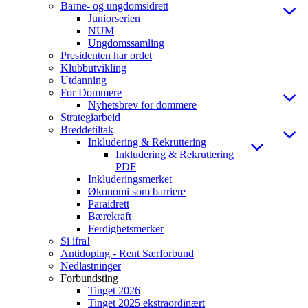
Barne- og ungdomsidrett
Juniorserien
NUM
Ungdomssamling
Presidenten har ordet
Klubbutvikling
Utdanning
For Dommere
Nyhetsbrev for dommere
Strategiarbeid
Breddetiltak
Inkludering & Rekruttering
Inkludering & Rekruttering
PDF
Inkluderingsmerket
Økonomi som barriere
Paraidrett
Bærekraft
Ferdighetsmerker
Si ifra!
Antidoping - Rent Særforbund
Nedlastninger
Forbundsting
Tinget 2026
Tinget 2025 ekstraordinært