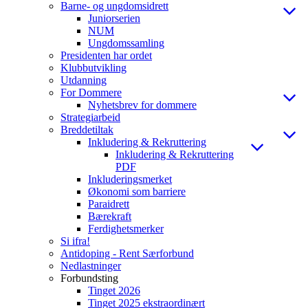
Barne- og ungdomsidrett
Juniorserien
NUM
Ungdomssamling
Presidenten har ordet
Klubbutvikling
Utdanning
For Dommere
Nyhetsbrev for dommere
Strategiarbeid
Breddetiltak
Inkludering & Rekruttering
Inkludering & Rekruttering
PDF
Inkluderingsmerket
Økonomi som barriere
Paraidrett
Bærekraft
Ferdighetsmerker
Si ifra!
Antidoping - Rent Særforbund
Nedlastninger
Forbundsting
Tinget 2026
Tinget 2025 ekstraordinært