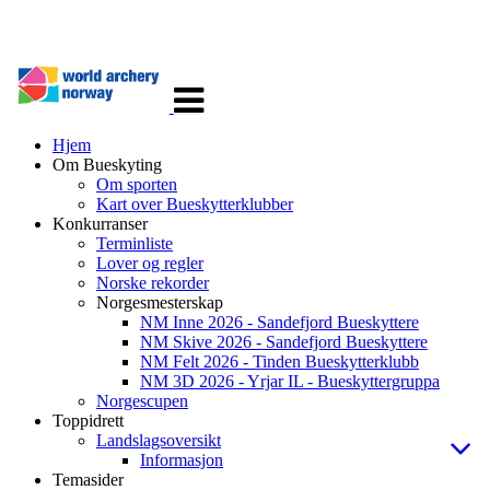
Veksle
navigasjon
Hjem
Om Bueskyting
Om sporten
Kart over Bueskytterklubber
Konkurranser
Terminliste
Lover og regler
Norske rekorder
Norgesmesterskap
NM Inne 2026 - Sandefjord Bueskyttere
NM Skive 2026 - Sandefjord Bueskyttere
NM Felt 2026 - Tinden Bueskytterklubb
NM 3D 2026 - Yrjar IL - Bueskyttergruppa
Norgescupen
Toppidrett
Landslagsoversikt
Informasjon
Temasider