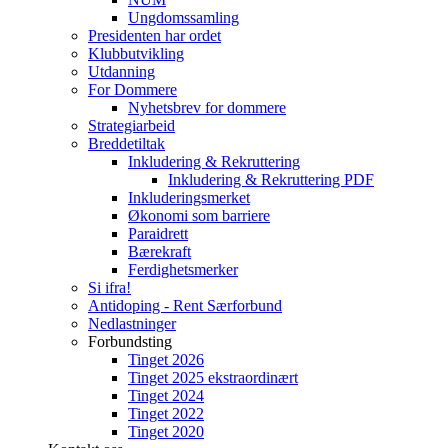
Ungdomssamling
Presidenten har ordet
Klubbutvikling
Utdanning
For Dommere
Nyhetsbrev for dommere
Strategiarbeid
Breddetiltak
Inkludering & Rekruttering
Inkludering & Rekruttering PDF
Inkluderingsmerket
Økonomi som barriere
Paraidrett
Bærekraft
Ferdighetsmerker
Si ifra!
Antidoping - Rent Særforbund
Nedlastninger
Forbundsting
Tinget 2026
Tinget 2025 ekstraordinært
Tinget 2024
Tinget 2022
Tinget 2020