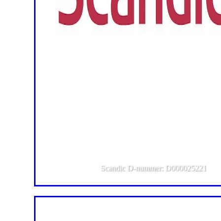
Scandic D-nummer: D000025221