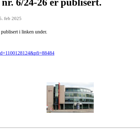
nr. 6/24-26 er publisert.
5. feb 2025
publisert i linken under.
s?uid=1100128124&pfi=88484