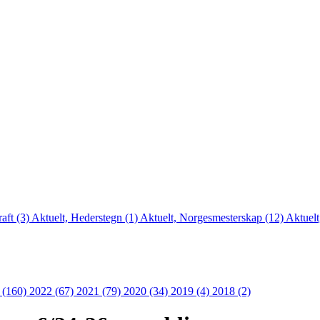
aft (3)
Aktuelt, Hederstegn (1)
Aktuelt, Norgesmesterskap (12)
Aktuelt
 (160)
2022 (67)
2021 (79)
2020 (34)
2019 (4)
2018 (2)