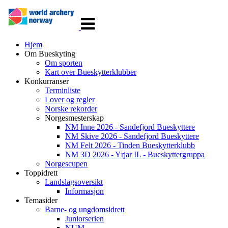
Veksle
navigasjon
Hjem
Om Bueskyting
Om sporten
Kart over Bueskytterklubber
Konkurranser
Terminliste
Lover og regler
Norske rekorder
Norgesmesterskap
NM Inne 2026 - Sandefjord Bueskyttere
NM Skive 2026 - Sandefjord Bueskyttere
NM Felt 2026 - Tinden Bueskytterklubb
NM 3D 2026 - Yrjar IL - Bueskyttergruppa
Norgescupen
Toppidrett
Landslagsoversikt
Informasjon
Temasider
Barne- og ungdomsidrett
Juniorserien
NUM