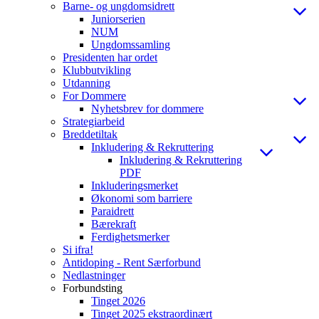
Barne- og ungdomsidrett
Juniorserien
NUM
Ungdomssamling
Presidenten har ordet
Klubbutvikling
Utdanning
For Dommere
Nyhetsbrev for dommere
Strategiarbeid
Breddetiltak
Inkludering & Rekruttering
Inkludering & Rekruttering
PDF
Inkluderingsmerket
Økonomi som barriere
Paraidrett
Bærekraft
Ferdighetsmerker
Si ifra!
Antidoping - Rent Særforbund
Nedlastninger
Forbundsting
Tinget 2026
Tinget 2025 ekstraordinært