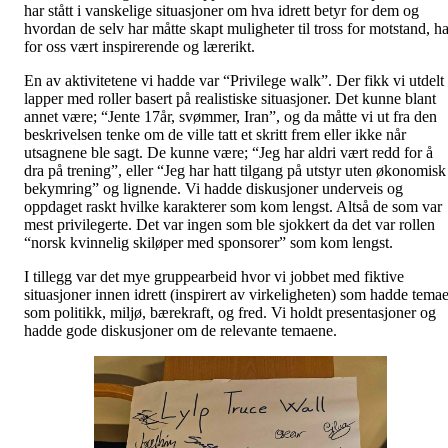
har stått i vanskelige situasjoner om hva idrett betyr for dem og
hvordan de selv har måtte skapt muligheter til tross for motstand, ha
for oss vært inspirerende og lærerikt.
En av aktivitetene vi hadde var “Privilege walk”. Der fikk vi utdelt
lapper med roller basert på realistiske situasjoner. Det kunne blant
annet være; “Jente 17år, svømmer, Iran”, og da måtte vi ut fra den
beskrivelsen tenke om de ville tatt et skritt frem eller ikke når
utsagnene ble sagt. De kunne være; “Jeg har aldri vært redd for å
dra på trening”, eller “Jeg har hatt tilgang på utstyr uten økonomisk
bekymring” og lignende. Vi hadde diskusjoner underveis og
oppdaget raskt hvilke karakterer som kom lengst. Altså de som var
mest privilegerte. Det var ingen som ble sjokkert da det var rollen
“norsk kvinnelig skiløper med sponsorer” som kom lengst.
I tillegg var det mye gruppearbeid hvor vi jobbet med fiktive
situasjoner innen idrett (inspirert av virkeligheten) som hadde temae
som politikk, miljø, bærekraft, og fred. Vi holdt presentasjoner og
hadde gode diskusjoner om de relevante temaene.