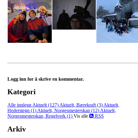
Logg inn for å skrive en kommentar.
Kategori
Alle innlegg
Aktuelt (127)
Aktuelt, Bærekraft (3)
Aktuelt,
Hederstegn (1)
Aktuelt, Norgesmesterskap (12)
Aktuelt,
Norgesmesterskap, Regelverk (1)
Vis alle
RSS
Arkiv