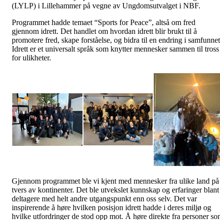
(LYLP) i Lillehammer på vegne av Ungdomsutvalget i NBF.
Programmet hadde temaet “Sports for Peace”, altså om fred
gjennom idrett. Det handlet om hvordan idrett blir brukt til å
promotere fred, skape forståelse, og bidra til en endring i samfunnet
Idrett er et universalt språk som knytter mennesker sammen til tross
for ulikheter.
Gjennom programmet ble vi kjent med mennesker fra ulike land på
tvers av kontinenter. Det ble utvekslet kunnskap og erfaringer blant
deltagere med helt andre utgangspunkt enn oss selv. Det var
inspirerende å høre hvilken posisjon idrett hadde i deres miljø og
hvilke utfordringer de stod opp mot. Å høre direkte fra personer s