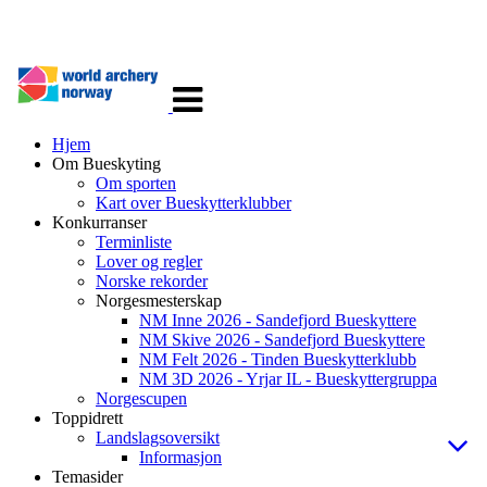
Veksle
navigasjon
Hjem
Om Bueskyting
Om sporten
Kart over Bueskytterklubber
Konkurranser
Terminliste
Lover og regler
Norske rekorder
Norgesmesterskap
NM Inne 2026 - Sandefjord Bueskyttere
NM Skive 2026 - Sandefjord Bueskyttere
NM Felt 2026 - Tinden Bueskytterklubb
NM 3D 2026 - Yrjar IL - Bueskyttergruppa
Norgescupen
Toppidrett
Landslagsoversikt
Informasjon
Temasider