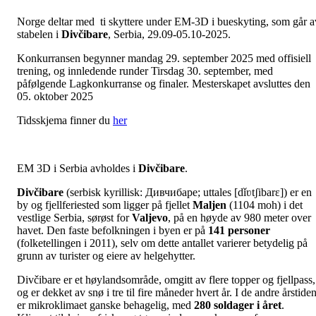
Norge deltar med ti skyttere under EM-3D i bueskyting, som går a
stabelen i
Divčibare
, Serbia, 29.09-05.10-2025.
Konkurransen begynner mandag 29. september 2025 med offisiell
trening, og innledende runder Tirsdag 30. september, med
påfølgende Lagkonkurranse og finaler. Mesterskapet avsluttes den
05. oktober 2025
Tidsskjema finner du
her
EM 3D i Serbia avholdes i
Divčibare
.
Divčibare
(serbisk kyrillisk: Дивчибаре; uttales [dǐʋtʃibarɛ]) er en
by og fjellferiested som ligger på fjellet
Maljen
(1104 moh) i det
vestlige Serbia, sørøst for
Valjevo
, på en høyde av 980 meter over
havet. Den faste befolkningen i byen er på
141 personer
(folketellingen i 2011), selv om dette antallet varierer betydelig på
grunn av turister og eiere av helgehytter.
Divčibare er et høylandsområde, omgitt av flere topper og fjellpass,
og er dekket av snø i tre til fire måneder hvert år. I de andre årstide
er mikroklimaet ganske behagelig, med
280 soldager i året
.