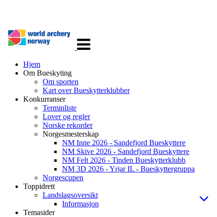
Veksle
navigasjon
Hjem
Om Bueskyting
Om sporten
Kart over Bueskytterklubber
Konkurranser
Terminliste
Lover og regler
Norske rekorder
Norgesmesterskap
NM Inne 2026 - Sandefjord Bueskyttere
NM Skive 2026 - Sandefjord Bueskyttere
NM Felt 2026 - Tinden Bueskytterklubb
NM 3D 2026 - Yrjar IL - Bueskyttergruppa
Norgescupen
Toppidrett
Landslagsoversikt
Informasjon
Temasider