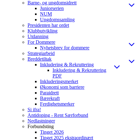
Barne- og ungdomsidrett
Juniorserien
NUM
Ungdomssamling
Presidenten har ordet
Klubbutvikling
Utdanning
For Dommere
Nyhetsbrev for dommere
Strategiarbeid
Breddetiltak
Inkludering & Rekruttering
Inkludering & Rekruttering
PDF
Inkluderingsmerket
Økonomi som barriere
Paraidrett
Bærekraft
Ferdighetsmerker
Si ifra!
Antidoping - Rent Særforbund
Nedlastninger
Forbundsting
Tinget 2026
Tinget 2025 ekstraordinært