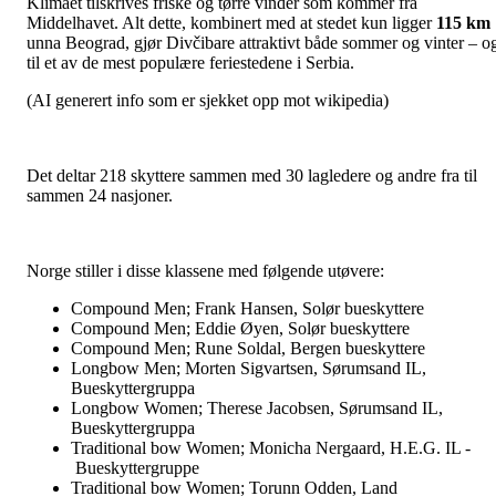
Klimaet tilskrives friske og tørre vinder som kommer fra
Middelhavet. Alt dette, kombinert med at stedet kun ligger
115 km
unna Beograd, gjør Divčibare attraktivt både sommer og vinter – o
til et av de mest populære feriestedene i Serbia.
(AI generert info som er sjekket opp mot wikipedia)
Det deltar 218 skyttere sammen med 30 lagledere og andre fra til
sammen 24 nasjoner.
Norge stiller i disse klassene med følgende utøvere:
Compound Men; Frank Hansen, Solør bueskyttere
Compound Men; Eddie Øyen, Solør bueskyttere
Compound Men; Rune Soldal, Bergen bueskyttere
Longbow Men; Morten Sigvartsen, Sørumsand IL,
Bueskyttergruppa
Longbow Women; Therese Jacobsen, Sørumsand IL,
Bueskyttergruppa
Traditional bow Women; Monicha Nergaard, H.E.G. IL -
Bueskyttergruppe
Traditional bow Women; Torunn Odden, Land