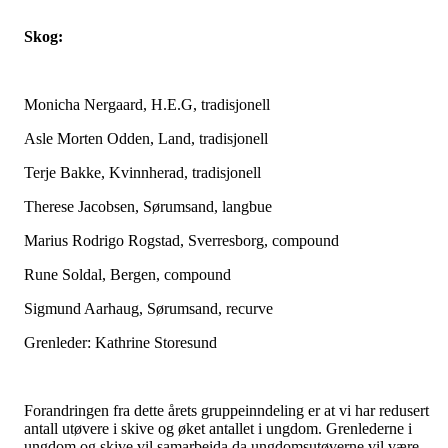
Skog:
Monicha Nergaard, H.E.G, tradisjonell
Asle Morten Odden, Land, tradisjonell
Terje Bakke, Kvinnherad, tradisjonell
Therese Jacobsen, Sørumsand, langbue
Marius Rodrigo Rogstad, Sverresborg, compound
Rune Soldal, Bergen, compound
Sigmund Aarhaug, Sørumsand, recurve
Grenleder: Kathrine Storesund
Forandringen fra dette årets gruppeinndeling er at vi har redusert
antall utøvere i skive og øket antallet i ungdom. Grenlederne i
ungdom og skive vil samarbeida da ungdomsutøverne vil være