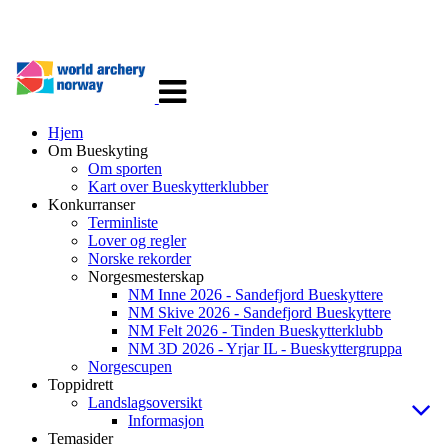
Veksle
navigasjon
Hjem
Om Bueskyting
Om sporten
Kart over Bueskytterklubber
Konkurranser
Terminliste
Lover og regler
Norske rekorder
Norgesmesterskap
NM Inne 2026 - Sandefjord Bueskyttere
NM Skive 2026 - Sandefjord Bueskyttere
NM Felt 2026 - Tinden Bueskytterklubb
NM 3D 2026 - Yrjar IL - Bueskyttergruppa
Norgescupen
Toppidrett
Landslagsoversikt
Informasjon
Temasider