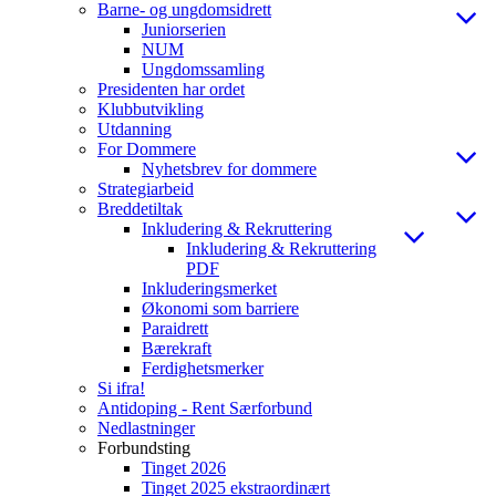
Barne- og ungdomsidrett
Juniorserien
NUM
Ungdomssamling
Presidenten har ordet
Klubbutvikling
Utdanning
For Dommere
Nyhetsbrev for dommere
Strategiarbeid
Breddetiltak
Inkludering & Rekruttering
Inkludering & Rekruttering
PDF
Inkluderingsmerket
Økonomi som barriere
Paraidrett
Bærekraft
Ferdighetsmerker
Si ifra!
Antidoping - Rent Særforbund
Nedlastninger
Forbundsting
Tinget 2026
Tinget 2025 ekstraordinært