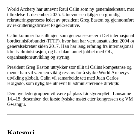
World Archery har utnevnt Raul Calin som ny generalsekretær, me
tiltredelse 1. desember 2025. Utnevnelsen følger en grundig
rekrutteringsprosess ledet av president Greg Easton og gjennomført
av rekrutteringsfirmaet PageExecutive.
Calin kommer fra stillingen som generalsekretær i Det internasjona
bordtennisforbundet (ITTF), hvor han har vært ansatt siden 2004 o
generalsekretær siden 2017. Han har lang erfaring fra internasjonal
idrettsadministrasjon, og har blant annet jobbet med OL,
organisasjonsutvikling og styring.
President Greg Easton uttrykker stor tillit til Calins kompetanse og
mener han vil være en viktig ressurs for å styrke World Archerys
utvikling globalt. Calin vil samarbeide tett med Juan Carlos
Holgado, som nylig ble utnevnt til administrerende direktør.
Den nye ledergruppen vil være på plass før styremøtet i Lausanne
14.–15. desember, det første fysiske møtet etter kongressen og VM 
Gwangju.
Kategori