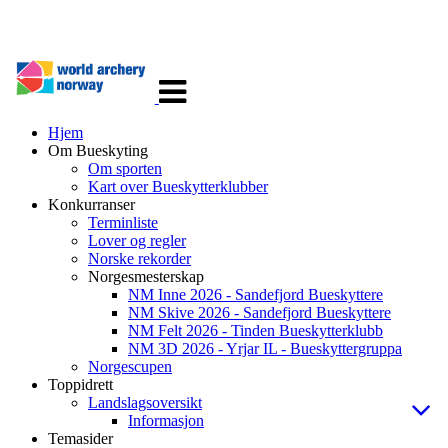
Veksle
navigasjon
Hjem
Om Bueskyting
Om sporten
Kart over Bueskytterklubber
Konkurranser
Terminliste
Lover og regler
Norske rekorder
Norgesmesterskap
NM Inne 2026 - Sandefjord Bueskyttere
NM Skive 2026 - Sandefjord Bueskyttere
NM Felt 2026 - Tinden Bueskytterklubb
NM 3D 2026 - Yrjar IL - Bueskyttergruppa
Norgescupen
Toppidrett
Landslagsoversikt
Informasjon
Temasider