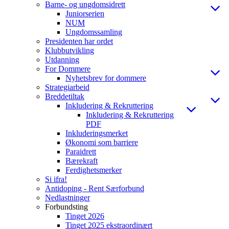
Barne- og ungdomsidrett
Juniorserien
NUM
Ungdomssamling
Presidenten har ordet
Klubbutvikling
Utdanning
For Dommere
Nyhetsbrev for dommere
Strategiarbeid
Breddetiltak
Inkludering & Rekruttering
Inkludering & Rekruttering
PDF
Inkluderingsmerket
Økonomi som barriere
Paraidrett
Bærekraft
Ferdighetsmerker
Si ifra!
Antidoping - Rent Særforbund
Nedlastninger
Forbundsting
Tinget 2026
Tinget 2025 ekstraordinært