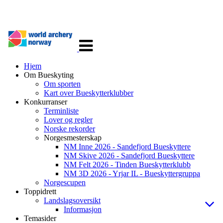
Veksle
navigasjon
Hjem
Om Bueskyting
Om sporten
Kart over Bueskytterklubber
Konkurranser
Terminliste
Lover og regler
Norske rekorder
Norgesmesterskap
NM Inne 2026 - Sandefjord Bueskyttere
NM Skive 2026 - Sandefjord Bueskyttere
NM Felt 2026 - Tinden Bueskytterklubb
NM 3D 2026 - Yrjar IL - Bueskyttergruppa
Norgescupen
Toppidrett
Landslagsoversikt
Informasjon
Temasider