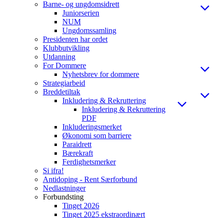
Barne- og ungdomsidrett
Juniorserien
NUM
Ungdomssamling
Presidenten har ordet
Klubbutvikling
Utdanning
For Dommere
Nyhetsbrev for dommere
Strategiarbeid
Breddetiltak
Inkludering & Rekruttering
Inkludering & Rekruttering
PDF
Inkluderingsmerket
Økonomi som barriere
Paraidrett
Bærekraft
Ferdighetsmerker
Si ifra!
Antidoping - Rent Særforbund
Nedlastninger
Forbundsting
Tinget 2026
Tinget 2025 ekstraordinært