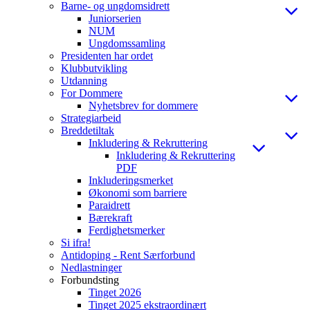
Barne- og ungdomsidrett
Juniorserien
NUM
Ungdomssamling
Presidenten har ordet
Klubbutvikling
Utdanning
For Dommere
Nyhetsbrev for dommere
Strategiarbeid
Breddetiltak
Inkludering & Rekruttering
Inkludering & Rekruttering
PDF
Inkluderingsmerket
Økonomi som barriere
Paraidrett
Bærekraft
Ferdighetsmerker
Si ifra!
Antidoping - Rent Særforbund
Nedlastninger
Forbundsting
Tinget 2026
Tinget 2025 ekstraordinært