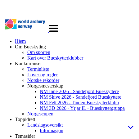
Veksle
navigasjon
Hjem
Om Bueskyting
Om sporten
Kart over Bueskytterklubber
Konkurranser
Terminliste
Lover og regler
Norske rekorder
Norgesmesterskap
NM Inne 2026 - Sandefjord Bueskyttere
NM Skive 2026 - Sandefjord Bueskyttere
NM Felt 2026 - Tinden Bueskytterklubb
NM 3D 2026 - Yrjar IL - Bueskyttergruppa
Norgescupen
Toppidrett
Landslagsoversikt
Informasjon
Temasider