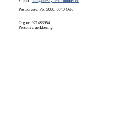
E-post:
bue@bueskytterforbundet.no
Postadresse: Pb. 5000, 0840 Oslo
Org.nr. 971483954
Personvernerklæring