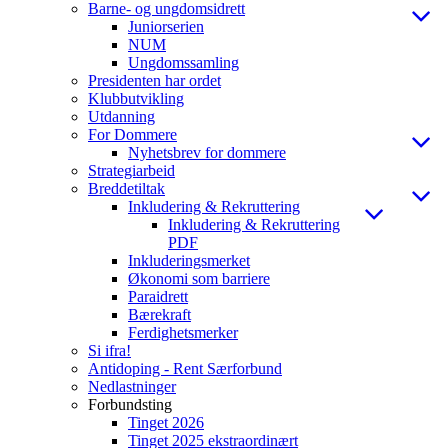
Barne- og ungdomsidrett
Juniorserien
NUM
Ungdomssamling
Presidenten har ordet
Klubbutvikling
Utdanning
For Dommere
Nyhetsbrev for dommere
Strategiarbeid
Breddetiltak
Inkludering & Rekruttering
Inkludering & Rekruttering
PDF
Inkluderingsmerket
Økonomi som barriere
Paraidrett
Bærekraft
Ferdighetsmerker
Si ifra!
Antidoping - Rent Særforbund
Nedlastninger
Forbundsting
Tinget 2026
Tinget 2025 ekstraordinært