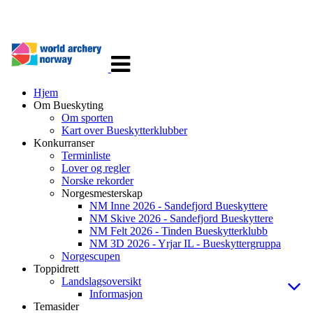
Veksle
navigasjon
Hjem
Om Bueskyting
Om sporten
Kart over Bueskytterklubber
Konkurranser
Terminliste
Lover og regler
Norske rekorder
Norgesmesterskap
NM Inne 2026 - Sandefjord Bueskyttere
NM Skive 2026 - Sandefjord Bueskyttere
NM Felt 2026 - Tinden Bueskytterklubb
NM 3D 2026 - Yrjar IL - Bueskyttergruppa
Norgescupen
Toppidrett
Landslagsoversikt
Informasjon
Temasider