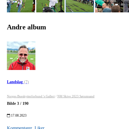
Andre album
Landslag
(7)
Norges Bueskytterforbund 's Galleri
/
NM Skive 2023 Sørumsand
Bilde
3
/
190
17.08.2023
Kommentarer
Liker