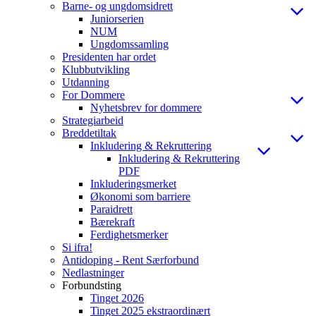
Barne- og ungdomsidrett
Juniorserien
NUM
Ungdomssamling
Presidenten har ordet
Klubbutvikling
Utdanning
For Dommere
Nyhetsbrev for dommere
Strategiarbeid
Breddetiltak
Inkludering & Rekruttering
Inkludering & Rekruttering
PDF
Inkluderingsmerket
Økonomi som barriere
Paraidrett
Bærekraft
Ferdighetsmerker
Si ifra!
Antidoping - Rent Særforbund
Nedlastninger
Forbundsting
Tinget 2026
Tinget 2025 ekstraordinært