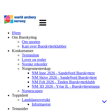
Veksle
navigasjon
Hjem
Om Bueskyting
Om sporten
Kart over Bueskytterklubber
Konkurranser
Terminliste
Lover og regler
Norske rekorder
Norgesmesterskap
NM Inne 2026 - Sandefjord Bueskyttere
NM Skive 2026 - Sandefjord Bueskyttere
NM Felt 2026 - Tinden Bueskytterklubb
NM 3D 2026 - Yrjar IL - Bueskyttergruppa
Norgescupen
Toppidrett
Landslagsoversikt
Informasjon
Temasider