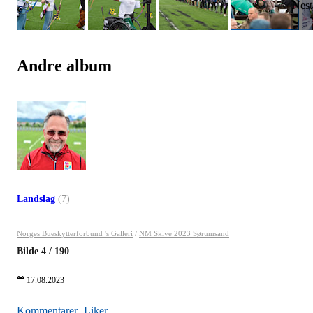
Andre album
Landslag
(7)
Norges Bueskytterforbund 's Galleri
/
NM Skive 2023 Sørumsand
Bilde
4
/
190
17.08.2023
Kommentarer
Liker