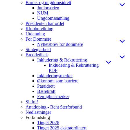
Barne- og ungdomsidrett
Juniorserien
NUM
Ungdomssamling
Presidenten har ordet
Klubbutvikling
Utdanning
For Dommere
Nyhetsbrev for dommere
Strategiarbeid
Breddetiltak
Inkludering & Rekruttering
Inkludering & Rekruttering
PDF
Inkluderingsmerket
Økonomi som barriere
Paraidrett
Bærekraft
Ferdighetsmerker
Si ifra!
Antidoping - Rent Særforbund
Nedlastninger
Forbundsting
Tinget 2026
Tinget 2025 ekstraordinært