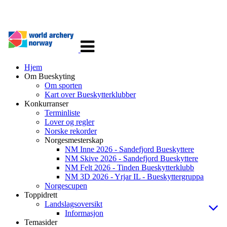
Veksle
navigasjon
Hjem
Om Bueskyting
Om sporten
Kart over Bueskytterklubber
Konkurranser
Terminliste
Lover og regler
Norske rekorder
Norgesmesterskap
NM Inne 2026 - Sandefjord Bueskyttere
NM Skive 2026 - Sandefjord Bueskyttere
NM Felt 2026 - Tinden Bueskytterklubb
NM 3D 2026 - Yrjar IL - Bueskyttergruppa
Norgescupen
Toppidrett
Landslagsoversikt
Informasjon
Temasider