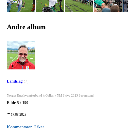
Andre album
Landslag
(7)
Norges Bueskytterforbund 's Galleri
/
NM Skive 2023 Sørumsand
Bilde
5
/
190
17.08.2023
Kommentarer
Liker